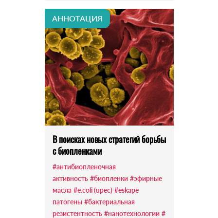
АННОТАЦИЯ
В поисках новых стратегий борьбы
с биопленками
#антибиопленочная
активность
#биопленки
#эфирные
масла
#e.coli (upec)
#eskape
патогены
#бактериальная
резистентность
#нанотехнологии
#