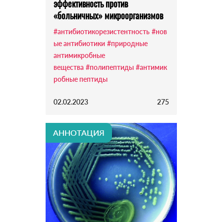
эффективность против
«больничных» микроорганизмов
#антибиотикорезистентность
#нов
ые антибиотики
#природные
антимикробные
вещества
#полипептиды
#антимик
робные пептиды
02.02.2023
275
АННОТАЦИЯ