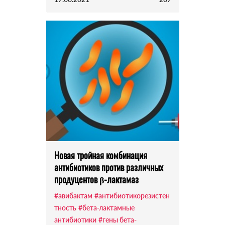
Новая тройная комбинация
антибиотиков против различных
продуцентов β-лактамаз
#авибактам
#антибиотикорезистен
тность
#бета-лактамные
антибиотики
#гены бета-