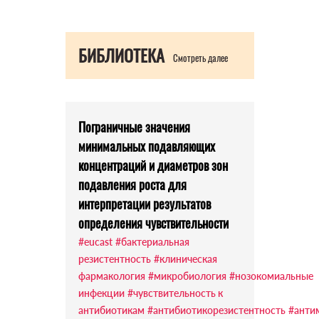
БИБЛИОТЕКА
Смотреть далее
Пограничные значения
минимальных подавляющих
концентраций и диаметров зон
подавления роста для
интерпретации результатов
определения чувствительности
#eucast
#бактериальная
резистентность
#клиническая
фармакология
#микробиология
#нозокомиальные
инфекции
#чувствительность к
антибиотикам
#антибиотикорезистентность
#анти