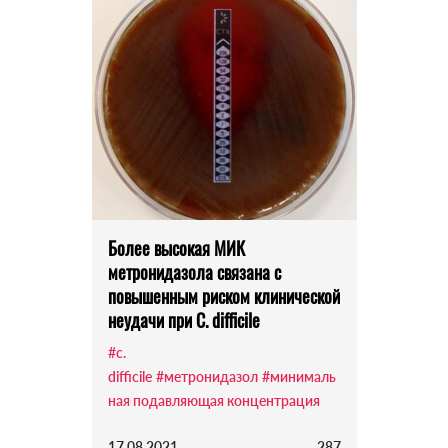
Более высокая МИК
метронидазола связана с
повышенным риском клинической
неудачи при C. difficile
#c.
difficile
#метронидазол
#минималь
ная подавляющая концентрация
17.08.2021
287