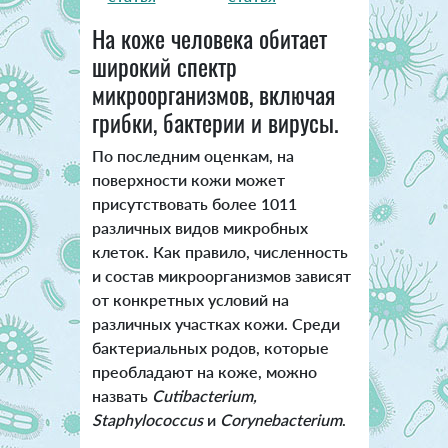
На коже человека обитает
широкий спектр
микроорганизмов, включая
грибки, бактерии и вирусы.
По последним оценкам, на
поверхности кожи может
присутствовать более 1011
различных видов микробных
клеток. Как правило, численность
и состав микроорганизмов зависят
от конкретных условий на
различных участках кожи. Среди
бактериальных родов, которые
преобладают на коже, можно
назвать
Cutibacterium,
Staphylococcus
и
Corynebacterium
.