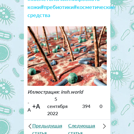
кожи
#пребиотики
#косметические
средства
Иллюстрация: insh.world
5
-
+A
сентября
394
0
A
2022
Предыдущая
Следующая
статья
статья