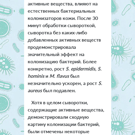
активные вещества, влияют на
естественных бактериальных
колонизаторов кожи. После 30
минут обработки сывороткой,
сыворотка без каких-либо
добавленных активных веществ
продемонстрировала
значительный эффект на
колонизацию бактерий. Более
конкретно, рост
S. epidermidis, S.
hominis
и
M. flavu
s
был
незначительно ускорен, а рост
S.
aureus
был подавлен.
Хотя в целом сыворотки,
содержащие активные вещества,
демонстрировали сходную
картину колонизации бактерий,
были отмечены некоторые