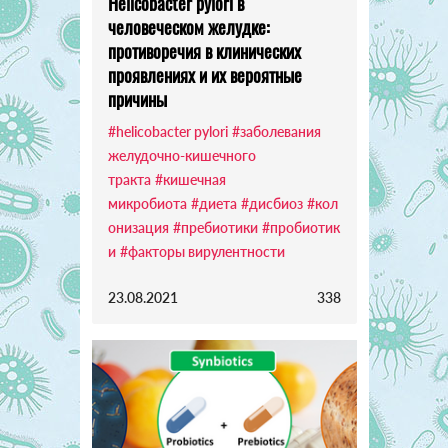
Helicobacter pylori в
человеческом желудке:
противоречия в клинических
проявлениях и их вероятные
причины
#helicobacter pylori
#заболевания
желудочно-кишечного
тракта
#кишечная
микробиота
#диета
#дисбиоз
#кол
онизация
#пребиотики
#пробиотик
и
#факторы вирулентности
23.08.2021
338