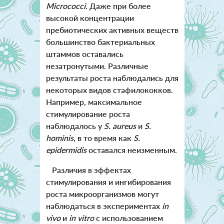
Micrococci
. Даже при более
высокой концентрации
пребиотических активных веществ
большинство бактериальных
штаммов оставались
незатронутыми. Различные
результаты роста наблюдались для
некоторых видов стафилококков.
Например, максимальное
стимулирование роста
наблюдалось у
S. aureus
и
S.
hominis
, в то время как
S.
epidermidis
оставался неизменным.
Различия в эффектах
стимулирования и ингибирования
роста микроорганизмов могут
наблюдаться в экспериментах
in
vivo
и
in vitro
с использованием