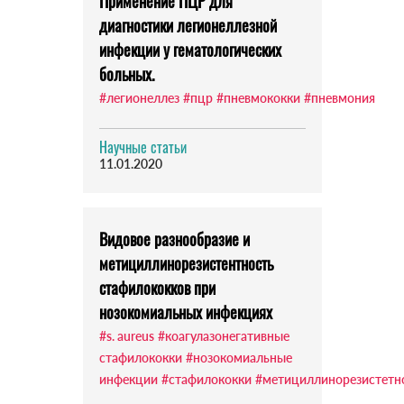
Применение ПЦР для
диагностики легионеллезной
инфекции у гематологических
больных.
#легионеллез
#пцр
#пневмококки
#пневмония
Научные статьи
11.01.2020
Видовое разнообразие и
метициллинорезистентность
стафилококков при
нозокомиальных инфекциях
#s. aureus
#коагулазонегативные
стафилококки
#нозокомиальные
инфекции
#стафилококки
#метициллинорезистетн