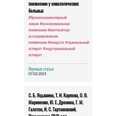
пневмонии у онкологических
больных
#бронхоальвеолярный
лаваж
#нозокомиальная
пневмония
#вентилятор-
ассоциированная
пневмония
#мокрота
#трахеальный
аспират
#эндотрахеальный
аспират
Научные статьи
07.02.2021
С. Б. Яцышина, Т. И. Карпова, О. В.
Мариненко, Ю. Е. Дронина, Г. М.
Галстян, И. С. Тартаковский.