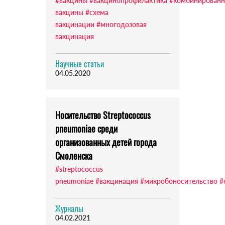
#вакцины
#вакцинопрофилактика
#комбинирован
вакцины
#схема
вакцинации
#многодозовая
вакцинация
Научные статьи
04.05.2020
Носительство Streptococcus
pneumoniae среди
организованных детей города
Смоленска
#streptococcus
pneumoniae
#вакцинация
#микробоносительство
#
Журналы
04.02.2021