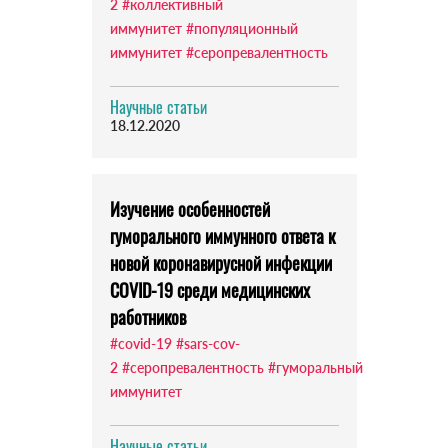
2
#коллективный
иммунитет
#популяционный
иммунитет
#серопревалентность
Научные статьи
18.12.2020
Изучение особенностей
гуморального иммунного ответа к
новой коронавирусной инфекции
COVID-19 среди медицинских
работников
#covid-19
#sars-cov-
2
#серопревалентность
#гуморальный
иммунитет
Научные статьи