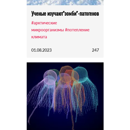
Ученые изучают"зомби"-патогенов
#арктические
микроорганизмы
#потепление
климата
01.08.2023
247