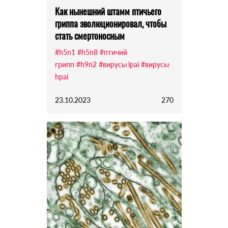
Как нынешний штамм птичьего
гриппа эволюционировал, чтобы
стать смертоносным
#h5n1
#h5n8
#птичий
грипп
#h9n2
#вирусы lpai
#вирусы
hpai
23.10.2023
270