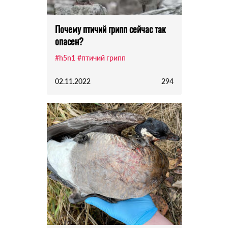
Почему птичий грипп сейчас так
опасен?
#h5n1
#птичий грипп
02.11.2022
294