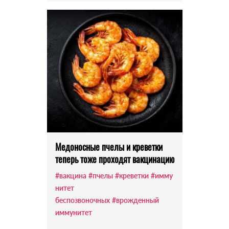
Медоносные пчелы и креветки
теперь тоже проходят вакцинацию
#вакцина
#пчелы
#креветки
#имму
нитет
беспозвоночных
#врожденный
иммунитет