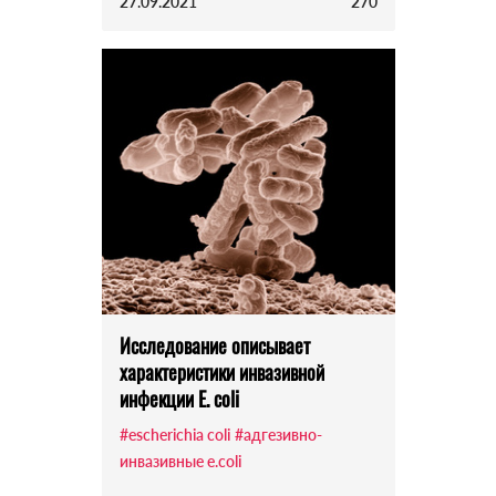
27.09.2021
270
Исследование описывает
характеристики инвазивной
инфекции E. coli
#escherichia coli
#адгезивно-
инвазивные e.coli