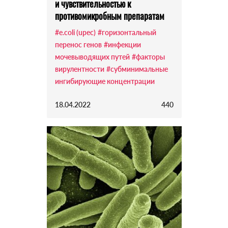
и чувствительностью к
противомикробным препаратам
#e.coli (upec)
#горизонтальный
перенос генов
#инфекции
мочевыводящих путей
#факторы
вирулентности
#субминимальные
ингибирующие концентрации
18.04.2022
440