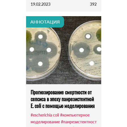
19.02.2023
392
АННОТАЦИЯ
Прогнозирование смертности от
сепсиса в эпоху панрезистентной
E. coli с помощью моделирования
#escherichia coli
#компьютерное
моделирование
#панрезистентност