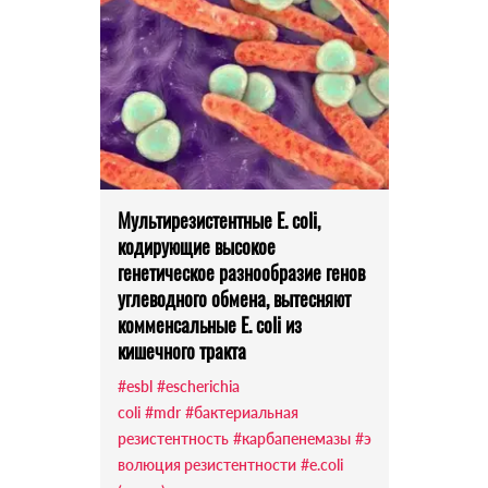
Мультирезистентные E. coli,
кодирующие высокое
генетическое разнообразие генов
углеводного обмена, вытесняют
комменсальные E. coli из
кишечного тракта
#esbl
#escherichia
coli
#mdr
#бактериальная
резистентность
#карбапенемазы
#э
волюция резистентности
#e.coli