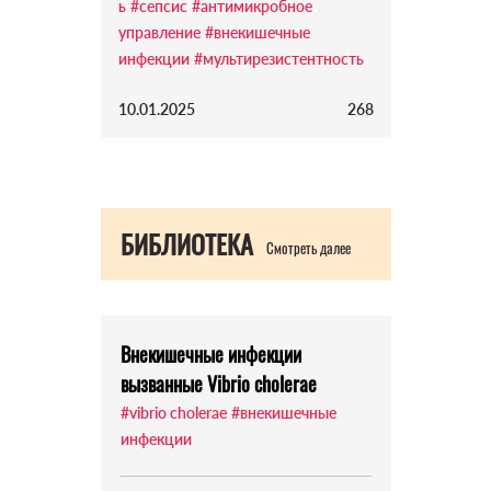
ь
#сепсис
#антимикробное
управление
#внекишечные
инфекции
#мультирезистентность
10.01.2025
268
БИБЛИОТЕКА
Смотреть далее
Внекишечные инфекции
вызванные Vibrio cholerae
#vibrio cholerae
#внекишечные
инфекции