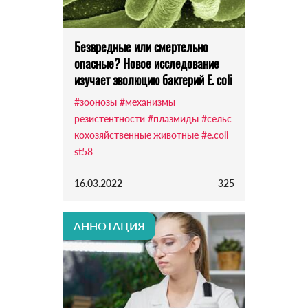
Безвредные или смертельно
опасные? Новое исследование
изучает эволюцию бактерий E. coli
#зоонозы
#механизмы
резистентности
#плазмиды
#сельс
кохозяйственные животные
#e.coli
st58
16.03.2022
325
АННОТАЦИЯ