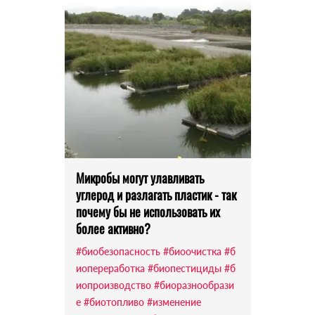
Микробы могут улавливать
углерод и разлагать пластик - так
почему бы не использовать их
более активно?
#биобезопасность
#биоочистка
#б
иопереработка
#биопестициды
#б
иопроизводство
#биоразнообрази
е
#биотопливо
#изменение