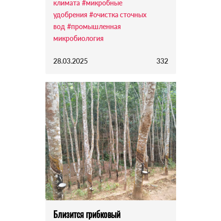
климата
#микробные
удобрения
#очистка сточных
вод
#промышленная
микробиология
28.03.2025
332
Близится грибковый