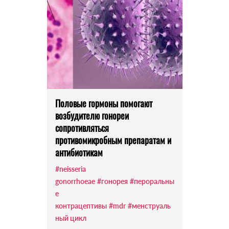
Половые гормоны помогают
возбудителю гонореи
сопротивляться
противомикробным препаратам и
антибиотикам
#neisseria
gonorrhoeae
#гонорея
#пероральны
е
контрацептивы
#mdr
#менструаль
ный цикл