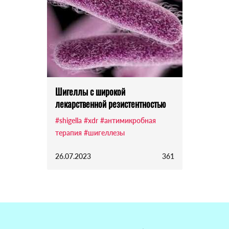
Шигеллы с широкой
лекарственной резистентностью
#shigella
#xdr
#антимикробная
терапия
#шигеллезы
26.07.2023
361