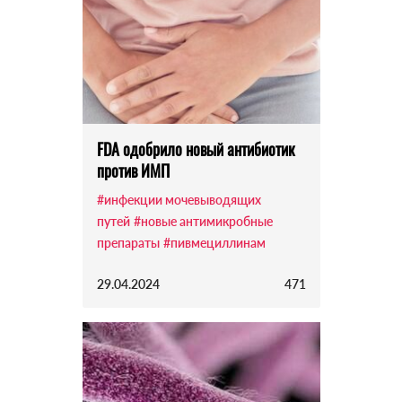
FDA одобрило новый антибиотик
против ИМП
#инфекции мочевыводящих
путей
#новые антимикробные
препараты
#пивмециллинам
29.04.2024
471