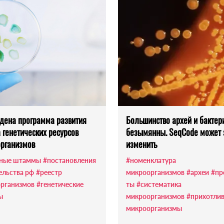
дена программа развития
Большинство архей и бактер
 генетических ресурсов
безымянны. SeqCode может 
рганизмов
изменить
йные штаммы
#постановления
#номенклатура
ельства рф
#реестр
микроорганизмов
#археи
#пр
рганизмов
#генетические
ты
#систематика
ы
микроорганизмов
#прихотли
микроорганизмы