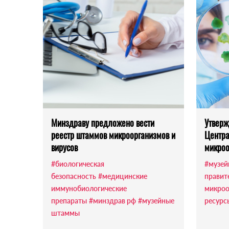
Минздраву предложено вести
Утверж
реестр штаммов микроорганизмов и
Центра
вирусов
микроо
#биологическая
#музе
безопасность
#медицинские
правит
иммунобиологические
микроо
препараты
#минздрав рф
#музейные
ресурс
штаммы