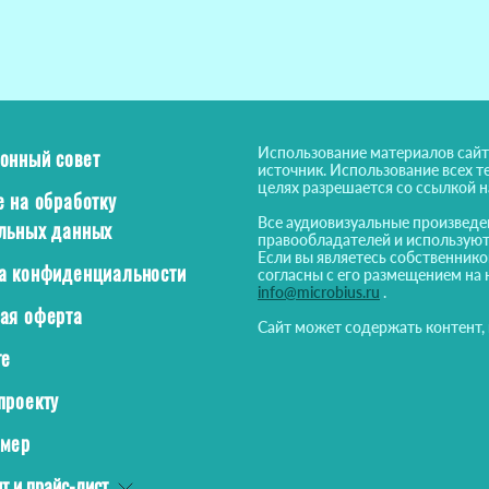
Использование материалов сайт
онный совет
источник. Использование всех т
целях разрешается со ссылкой 
е на обработку
Все аудиовизуальные произведе
льных данных
правообладателей и используют
Если вы являетесь собственнико
а конфиденциальности
согласны с его размещением на 
info@microbius.ru
.
ая оферта
Сайт может содержать контент,
те
проекту
ймер
т и прайс-лист