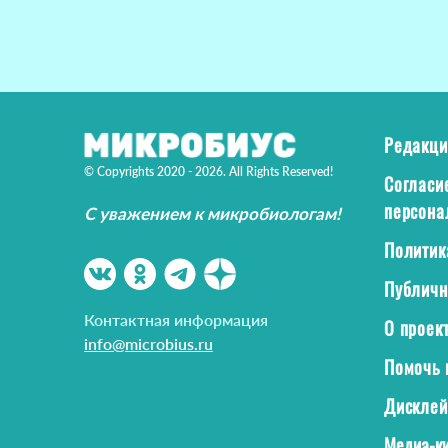
Редакци
© Copyrights 2020 - 2026. All Rights Reserved!
Согласи
персона
С уважением к микробиологам!
Политик
Публичн
Контактная информация
О проек
info@microbius.ru
Помочь 
Дискле
Медиа-ки