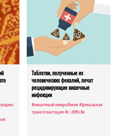
ий
Таблетки, полученные из
это
человеческих фекалий, лечат
рецидивирующие кишечные
инфекции
окарио
#кишечный микробиом
#фекальная
трансплантация
#c. difficile
вые