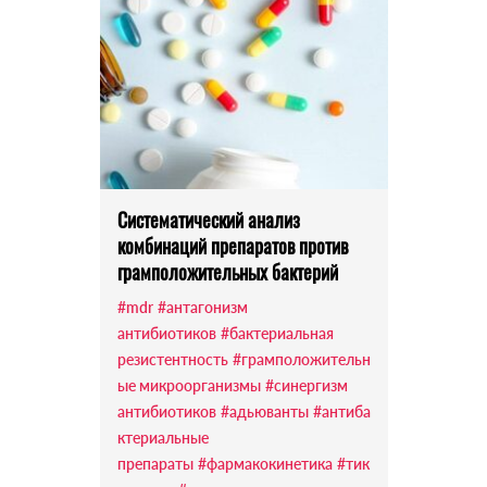
Систематический анализ
комбинаций препаратов против
грамположительных бактерий
#mdr
#антагонизм
антибиотиков
#бактериальная
резистентность
#грамположительн
ые микроорганизмы
#синергизм
антибиотиков
#адьюванты
#антиба
ктериальные
препараты
#фармакокинетика
#тик