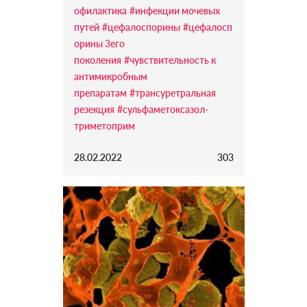
офилактика
#инфекции мочевых
путей
#цефалоспорины
#цефалосп
орины 3его
поколения
#чувствительность к
антимикробным
препаратам
#трансуретральная
резекция
#сульфаметоксазол-
триметоприм
28.02.2022
303