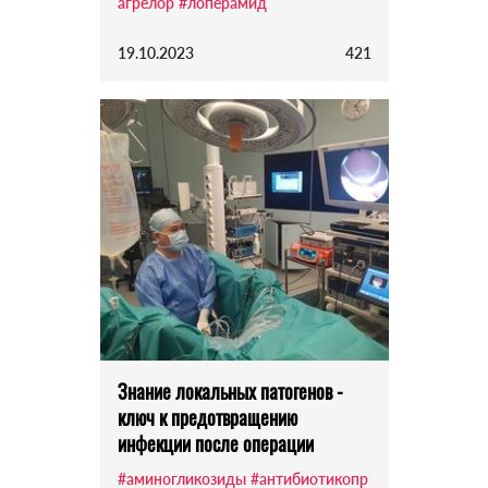
агрелор
#лоперамид
19.10.2023
421
Знание локальных патогенов -
ключ к предотвращению
инфекции после операции
#аминогликозиды
#антибиотикопр