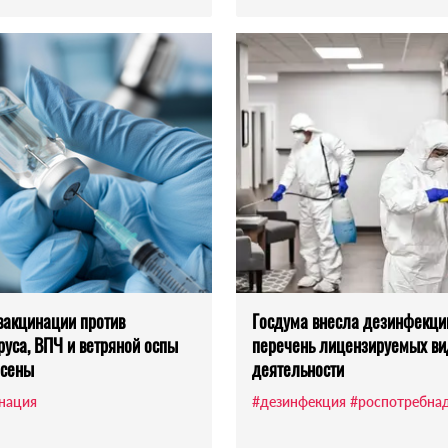
вакцинации против
Госдума внесла дезинфекци
руса, ВПЧ и ветряной оспы
перечень лицензируемых ви
есены
деятельности
нация
#дезинфекция
#роспотребна