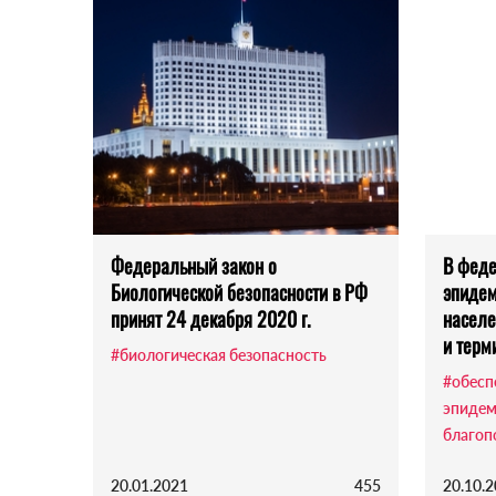
Федеральный закон о
В феде
Биологической безопасности в РФ
эпидем
принят 24 декабря 2020 г.
населе
и терм
#биологическая безопасность
#обесп
эпидем
благоп
20.01.2021
455
20.10.