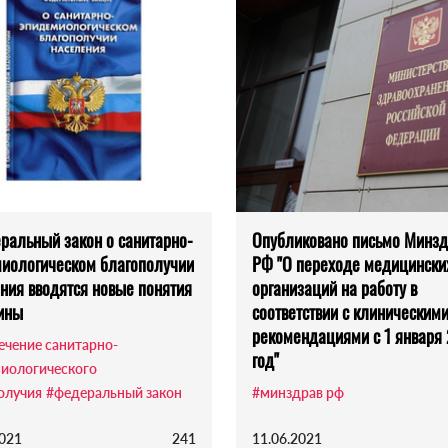
ральный закон о санитарно-
Опубликовано письмо Минзд
иологическом благополучии
РФ "О переходе медицински
ния вводятся новые понятия
организаций на работу в
ины
соответствии с клиническим
рекомендациями с 1 января
ечение санитарно-
год"
иологического
олучия
#федеральный закон
#минздрав рф
2021
241
11.06.2021