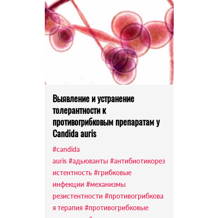
Выявление и устранение
толерантности к
противогрибковым препаратам у
Candida auris
#candida
auris
#адьюванты
#антибиотикорез
истентность
#грибковые
инфекции
#механизмы
резистентности
#противогрибкова
я терапия
#противогрибковые