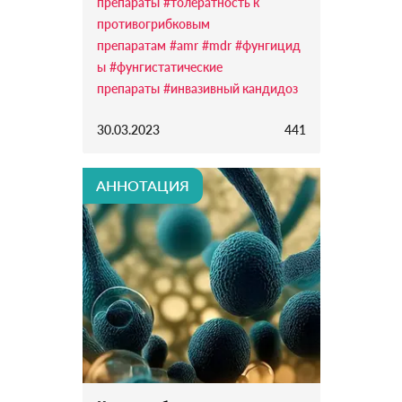
препараты
#толератность к
противогрибковым
препаратам
#amr
#mdr
#фунгицид
ы
#фунгистатические
препараты
#инвазивный кандидоз
30.03.2023
441
АННОТАЦИЯ