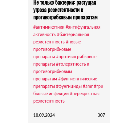
Не только бактерии: растущая
угроза резистентности к
противогрибковым препаратам
#антимикотики
#антифунгальная
активность
#бактериальная
резистентность
#новые
противогрибковые
препараты
#противогрибковые
препараты
#толератность к
противогрибковым
препаратам
#фунгистатические
препараты
#фунгициды
#amr
#гри
бковые инфекции
#перекрестная
резистентность
18.09.2024
307