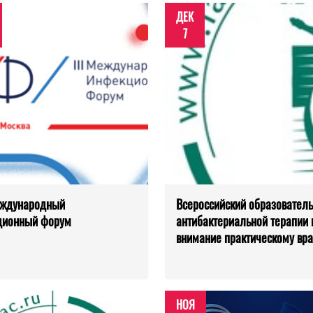
ДЕК
7
еждународный
Всероссийский образовател
ционный форум
антибактериальной терапии 
внимание практическому вра
НОЯ