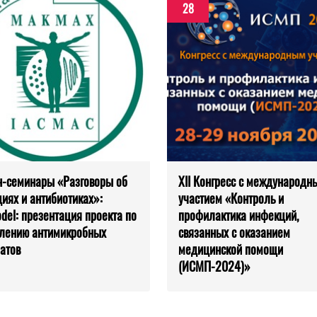
28
-семинары «Разговоры об
XII Конгресс с международн
иях и антибиотиках»:
участием «Контроль и
el: презентация проекта по
профилактика инфекций,
лению антимикробных
связанных с оказанием
атов
медицинской помощи
(ИСМП-2024)»