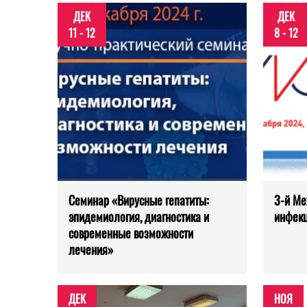
ДЕК
ДЕК
11 - 12
8 - 12
Семинар «Вирусные гепатиты:
3-й М
эпидемиология, диагностика и
инфек
современные возможности
лечения»
ДЕК
НОЯ