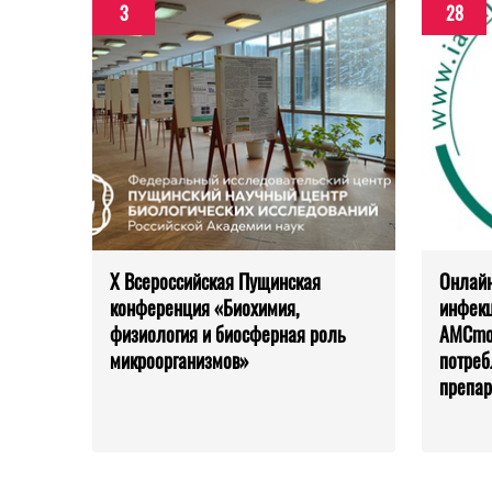
3
28
X Всероссийская Пущинская
Онлайн
конференция «Биохимия,
инфекц
физиология и биосферная роль
AMCmod
микроорганизмов»
потреб
препар