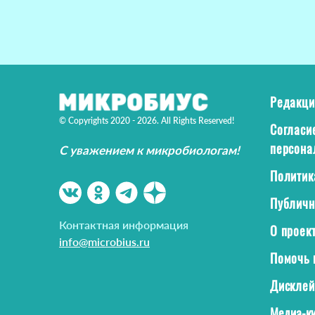
Редакци
© Copyrights 2020 - 2026. All Rights Reserved!
Согласи
персона
С уважением к микробиологам!
Политик
Публичн
Контактная информация
О проек
info@microbius.ru
Помочь 
Дискле
Медиа-ки