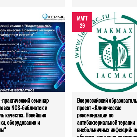
МАРТ
29
-практический семинар
Всероссийский образовател
товка NGS-библиотек и
проект «Клинические
ль качества. Новейшие
рекомендации по
ки, оборудование и
антибактериальной терапии
ты"
внебольничных инфекций: на