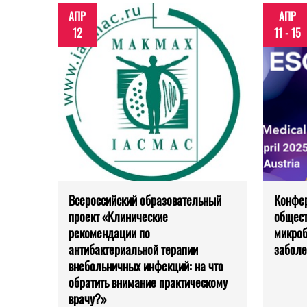
АПР
АПР
12
11 - 15
Всероссийский образовательный
Конфер
проект «Клинические
общест
рекомендации по
микроб
антибактериальной терапии
заболе
внебольничных инфекций: на что
обратить внимание практическому
врачу?»