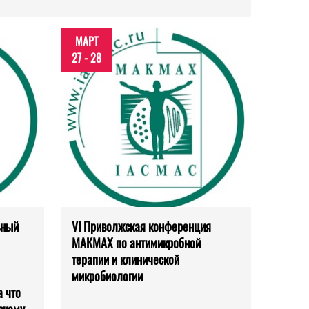
МАРТ
27 - 28
ьный
VI Приволжская конференция
МАКМАХ по антимикробной
терапии и клинической
микробиологии
 что