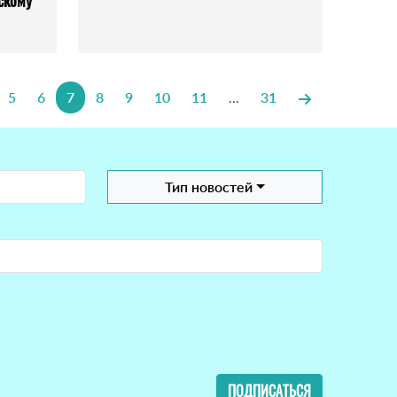
скому
5
6
7
8
9
10
11
...
31
Тип новостей
ПОДПИСАТЬСЯ