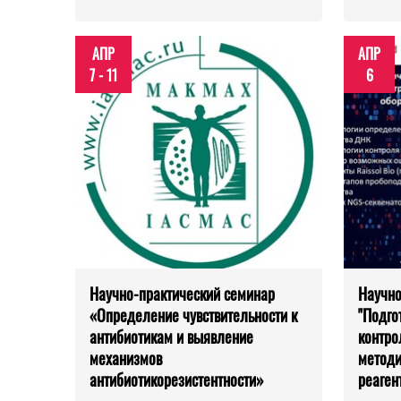
АПР
АПР
7 - 11
6
Научно-практический семинар
Научно
«Определение чувствительности к
"Подго
антибиотикам и выявление
контро
механизмов
методи
антибиотикорезистентности»
реаген