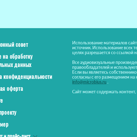
Использование материалов сайт
онный совет
источник. Использование всех т
целях разрешается со ссылкой 
е на обработку
Все аудиовизуальные произведе
льных данных
правообладателей и используют
Если вы являетесь собственнико
а конфиденциальности
согласны с его размещением на 
info@microbius.ru
.
ая оферта
Сайт может содержать контент,
те
проекту
ймер
т и прайс-лист