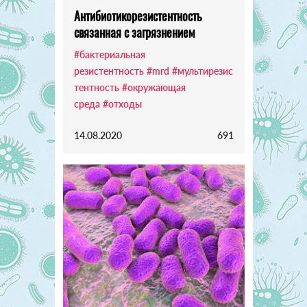
Антибиотикорезистентность
связанная с загрязнением
#бактериальная
резистентность
#mrd
#мультирезис
тентность
#окружающая
среда
#отходы
14.08.2020
691