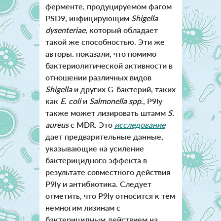
ферменте, продуцируемом фагом
PSD9, инфицирующим
Shigella
dysenteriae
, который обладает
такой же способностью. Эти же
авторы. показали, что помимо
бактериолитической активности в
отношении различных видов
Shigell
a
и других G-бактерий, таких
как
E. coli
и
Salmonella spp
., P9ly
также может лизировать штамм
S.
aureus
с MDR. Это
исследование
дает предварительные данные,
указывающие на усиление
бактерицидного эффекта в
результате совместного действия
P9ly и антибиотика. Следует
отметить, что P9ly относится к тем
немногим лизинам с
бактерицидным действием на