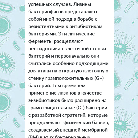
успешных случаев. Лизины
бактериофагов представляют
собой иной подход в борьбе с
резистентными к антибиотикам
бактериями. Эти литические
ферменты расщепляют
пептидогликан клеточной стенки
бактерий и первоначально они
считались особенно подходящими
для атаки на открытую клеточную
стенку грамположительных (G+)
бактерий. Тем временем
применение лизинов в качестве
энзибиотиков
было расширено на
грамотрицательные (G-) бактерии
с разработкой стратегий, которые
преодолевают физический барьер,
создаваемый внешней мембраной
(ВМ) в этих бактериальных