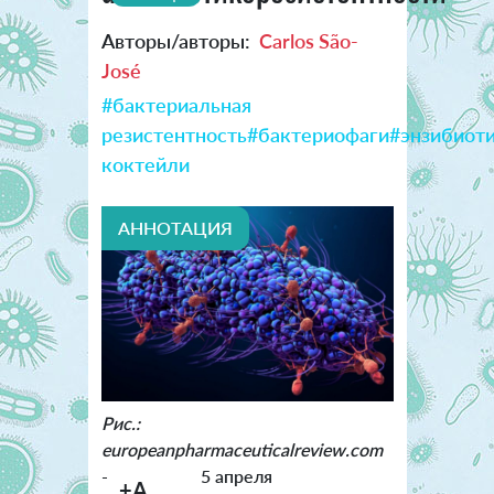
Авторы/авторы:
Carlos São-
José
#бактериальная
резистентность
#бактериофаги
#энзибиот
коктейли
АННОТАЦИЯ
Рис.:
europeanpharmaceuticalreview.com
-
5 апреля
+A