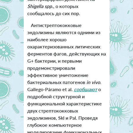
Shigella spp.
, о которых
сообщалось до сих пор.
Антистрептококковые
эндолизины являются одними из
наиболее хорошо
охарактеризованных литических
ферментов фагов, действующих на
G+ бактерии, и первыми
продемонстрировали
эффективное уничтожение
бактериальных патогенов
in vivo
.
Gallego-Páramo et al.
сообщают
о
подробной структурной и
функциональной характеристике
двух стрептококковых
эндолизинов, Skl и Pal. Проведя
глубокое компьютерное
моделирование функциональных