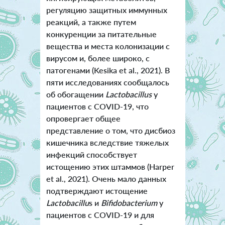
регуляцию защитных иммунных
реакций, а также путем
конкуренции за питательные
вещества и места колонизации с
вирусом и, более широко, с
патогенами (Kesika et al., 2021). В
пяти исследованиях сообщалось
об обогащении
Lactobacillus
у
пациентов с COVID-19, что
опровергает общее
представление о том, что дисбиоз
кишечника вследствие тяжелых
инфекций способствует
истощению этих штаммов (Harper
et al., 2021). Очень мало данных
подтверждают истощение
Lactobacillu
s и
Bifidobacterium
у
пациентов с COVID-19 и для