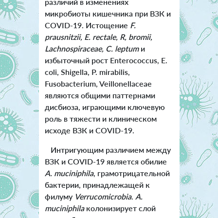
различий в изменениях
микробиоты кишечника при ВЗК и
COVID-19. Истощение
F.
prausnitzii, E. rectale, R, bromii,
Lachnospiraceae, C. leptum
и
избыточный рост Enterococcus, E.
coli, Shigella, P. mirabilis,
Fusobacterium, Veillonellaceae
являются общими паттернами
дисбиоза, играющими ключевую
роль в тяжести и клиническом
исходе ВЗК и COVID-19.
Интригующим различием между
ВЗК и COVID-19 является обилие
A. muciniphila
, грамотрицательной
бактерии, принадлежащей к
филуму
Verrucomicrobi
a
.
A.
muciniphila
колонизирует слой