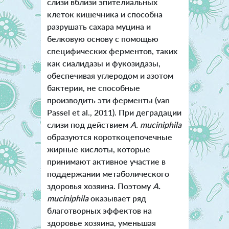
слизи вблизи эпителиальных
клеток кишечника и способна
разрушать сахара муцина и
белковую основу с помощью
специфических ферментов, таких
как сиалидазы и фукозидазы,
обеспечивая углеродом и азотом
бактерии, не способные
производить эти ферменты (van
Passel et al., 2011). При деградации
слизи под действием
A. muciniphila
образуются короткоцепочечные
жирные кислоты, которые
принимают активное участие в
поддержании метаболического
здоровья хозяина. Поэтому
A.
muciniphila
оказывает ряд
благотворных эффектов на
здоровье хозяина, уменьшая