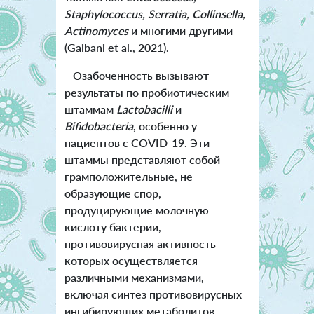
Staphylococcus, Serratia, Collinsella,
Actinomyces
и многими другими
(Gaibani et al., 2021).
Озабоченность вызывают
результаты по пробиотическим
штаммам
Lactobacilli
и
Bifidobacteria
, особенно у
пациентов с COVID-19. Эти
штаммы представляют собой
грамположительные, не
образующие спор,
продуцирующие молочную
кислоту бактерии,
противовирусная активность
которых осуществляется
различными механизмами,
включая синтез противовирусных
ингибирующих метаболитов,