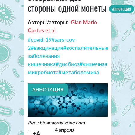
стороны одной монеты
аннотация
Авторы/авторы:
Gian Mario
Cortes et al.
#covid-19
#sars-cov-
2
#вакцинация
#воспалительные
заболевания
кишечника
#дисбиоз
#кишечная
микробиота
#метаболомика
АННОТАЦИЯ
Рис.: bioanalysis-zone.com
-
4 апреля
+A