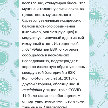
воспаление, стимулируя биосинтез
муцина и толщину слизи, сохраняя
целостность мукозального
барьера, увеличивая экспрессию
белков плотного соединения
(например, окклюзирующих) и
модулируя кишечный адаптивный
иммунный ответ. Истощение
A.
muciniphila
при ВЗК, о котором
сообщалось в нескольких
исследованиях, подтверждает
хорошо известную обратную связь
между этой бактерией и ВЗК
(Rajilić-Stojanović et al., 2013); с
другой стороны, обогащение
A.
muciniphila
у пациентов с COVID-
19 было связано с обогащением
оппортунистическими патогенами,
такими как
Enterococcus,