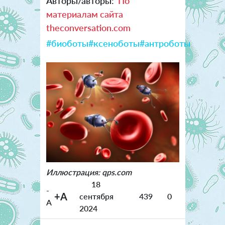
Авторы/авторы:
По
материалам сайта
theconversation.com
#биоботы
#ксеноботы
#антроботы
Иллюстрация: qps.com
18
-
+A
сентября
439
0
A
2024