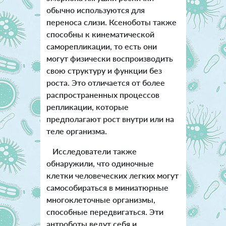
обычно используются для
переноса слизи.
Ксеноботы также
способны к кинематической
саморепликации, то есть они
могут физически воспроизводить
свою структуру и функции без
роста. Это отличается от более
распространенных процессов
репликации, которые
предполагают рост внутри или на
теле организма.
Исследователи также
обнаружили, что одиночные
клетки человеческих легких могут
самособираться в миниатюрные
многоклеточные организмы,
способные передвигаться. Эти
антроботы ведут себя и