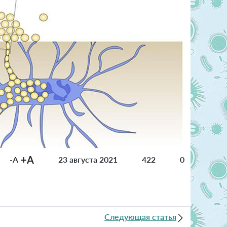
+A
-A
23 августа 2021
422
0
Следующая статья