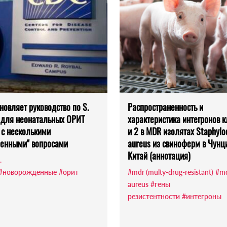
новляет руководство по S.
Распространенность и
 для неонатальных ОРИТ
характеристика интегронов к
, с несколькими
и 2 в MDR изолятах Staphylo
енными" вопросами
aureus из свиноферм в Чунц
Китай (аннотация)
.
#новорожденные
#орит
#mdr (multy-drug-resistant)
#md
aureus
#гены
резистентности
#интегроны