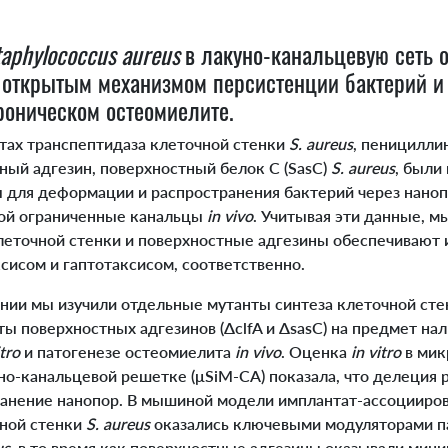
taphylococcus aureus
в лакуно-канальцевую сеть 
 открытым механизмом персистенции бактерий и 
роническом остеомиелите.
ах транспептидаза клеточной стенки
S. aureus
, пеницилли
тный адгезин, поверхностный белок C (SasC)
S. aureus
, были
 для деформации и распространения бактерий через нано
ой ограниченные канальцы
in vivo
. Учитывая эти данные, м
леточной стенки и поверхностные адгезины обеспечивают 
сисом и гаптотаксисом, соответственно.
ии мы изучили отдельные мутанты синтеза клеточной ст
нты поверхностных адгезинов (ΔclfA и ΔsasC) на предмет на
itro
и патогенезе остеомиелита
in vivo
. Оценка
in vitro
в ми
-канальцевой решетке (μSiM-CA) показала, что делеция pbp3
анение нанопор. В мышиной модели имплантат-ассоцииро
чной стенки
S. aureus
оказались ключевыми модуляторами п
us
, в то время как поверхностные адгезины оказывали мини