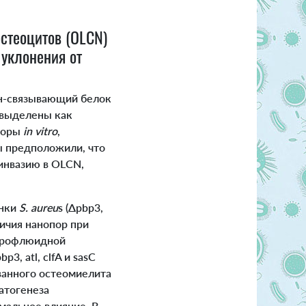
остеоцитов (OLCN)
уклонения от
н-связывающий белок
 выделены как
поры
in vitro
,
ы предположили, что
инвазию в OLCN,
енки
S. aureu
s (Δpbp3,
личия нанопор при
крофлюидной
, atl, clfA и sasC
ванного остеомиелита
атогенеза
мальное влияние. В