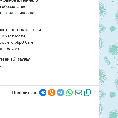
и образование
тных адгезинов не
ость остеокластов и
 В частности,
ла, что pbp3 был
ьцы
in vivo.
стенки
S. aureus
.
Поделиться: