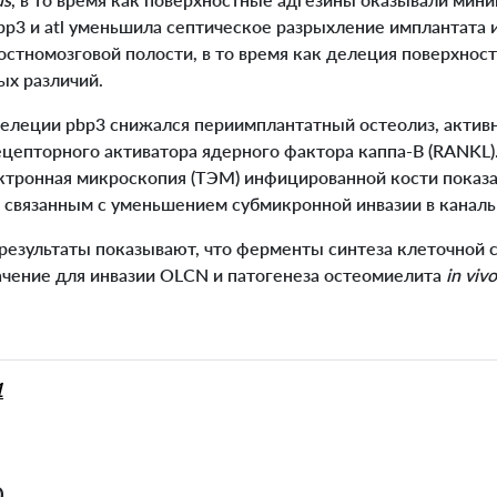
bp3 и atl уменьшила септическое разрыхление имплантата 
остномозговой полости, в то время как делеция поверхнос
ых различий.
елеции pbp3 снижался периимплантатный остеолиз, активн
цепторного активатора ядерного фактора каппа-B (RANKL).
ктронная микроскопия (ТЭМ) инфицированной кости показа
 связанным с уменьшением субмикронной инвазии в канал
результаты показывают, что ферменты синтеза клеточной 
ение для инвазии OLCN и патогенеза остеомиелита
in viv
o
1
0