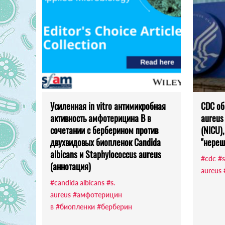
Усиленная in vitro антимикробная
CDC об
активность амфотерицина B в
aureus
сочетании с берберином против
(NICU)
двухвидовых биопленок Candida
"нереш
albicans и Staphylococcus aureus
#cdc
#s
(аннотация)
aureus
#candida albicans
#s.
aureus
#амфотерицин
в
#биопленки
#берберин