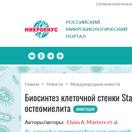
Согласие на использ
РОССИЙСКИЙ
МИКРОБИОЛОГИЧЕСКИЙ
ПОРТАЛ
Главная
Новости
Международные новости
Биосинтез клеточной стенки Sta
остеомиелита
аннотация
Авторы/авторы:
Elysia A. Masters et al.
#s. aureus
#остеомиелит
#костная инвазия
#