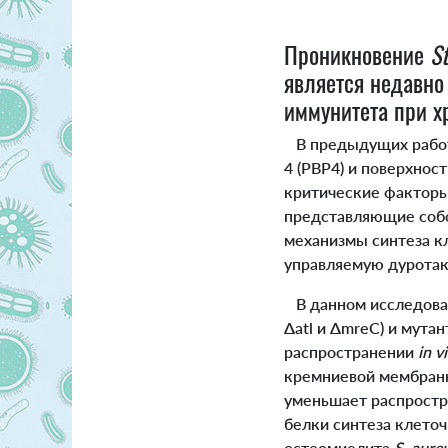
Проникновение
S
является недавно
иммунитета при х
В предыдущих работ
4 (PBP4) и поверхнос
критические факторы
представляющие соб
механизмы синтеза к
управляемую дуротак
В данном исследован
Δatl и ΔmreC) и мута
распространении
in v
кремниевой мембранно
уменьшает распростр
белки синтеза клето
остеомиелита
S. aure