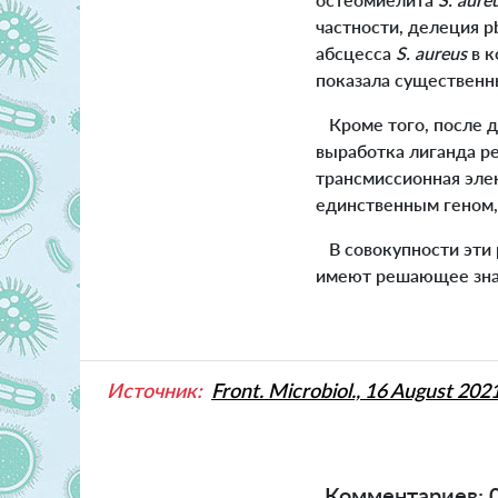
частности, делеция p
абсцесса
S. aureus
в к
показала существенн
Кроме того, после д
выработка лиганда ре
трансмиссионная эле
единственным геном,
В совокупности эти 
имеют решающее знач
Источник:
Front. Microbiol., 16 August 202
Комментариев: 