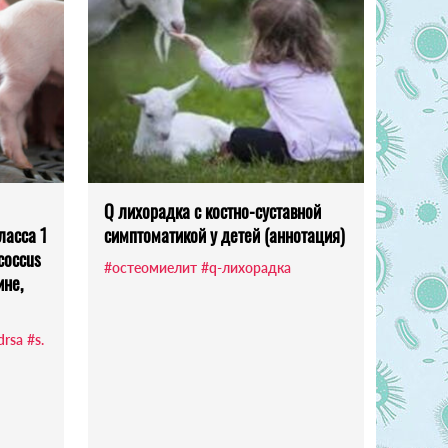
Q лихорадка с костно-суставной
ласса 1
симптоматикой у детей (аннотация)
coccus
#остеомиелит
#q-лихорадка
ине,
rsa
#s.