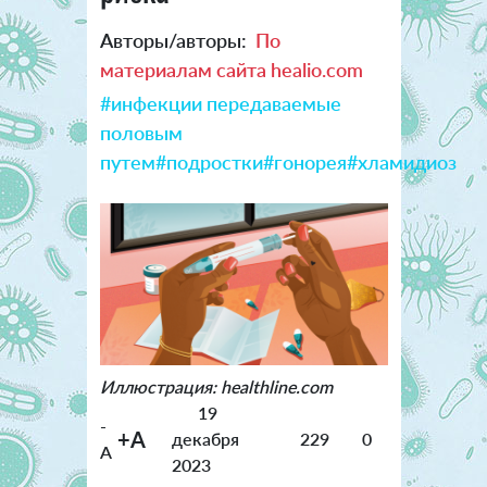
Авторы/авторы:
По
материалам сайта healio.com
#инфекции передаваемые
половым
путем
#подростки
#гонорея
#хламидиоз
Иллюстрация: healthline.com
19
-
+A
декабря
229
0
A
2023