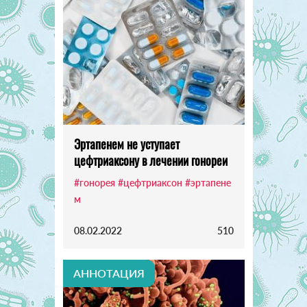
Эртапенем не уступает
цефтриаксону в лечении гонореи
#гонорея
#цефтриаксон
#эртапене
м
08.02.2022
510
АННОТАЦИЯ