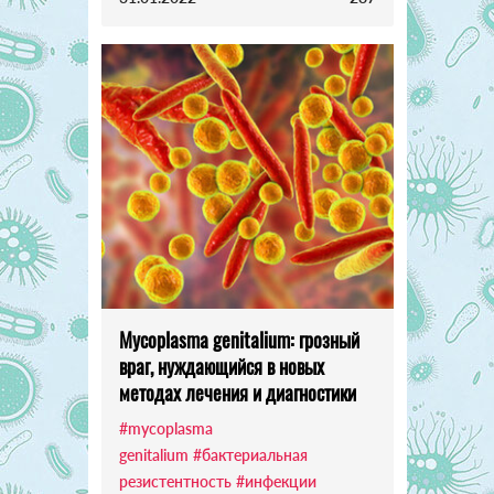
Mycoplasma genitalium: грозный
враг, нуждающийся в новых
методах лечения и диагностики
#mycoplasma
genitalium
#бактериальная
резистентность
#инфекции