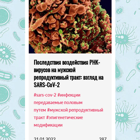
Последствия воздействия РНК-
вирусов на мужской
репродуктивный тракт: взгляд на
SARS-CoV-2
#sars-cov-2
#инфекции
передаваемые половым
путем
#мужской репродуктивный
тракт
#эпигенетические
модификации
31.01.2022
287