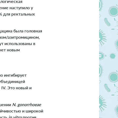
логическая
ение наступило у
0% для ректальных
ацина была головная
оном/азитромицином,
ут использованы в
анет новым
о ингибирует
субъединицей
IV. Это новый и
ошении
N. gonorrhoeae
ойчивостью и широкой
ость
in vitro
против