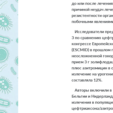
до или после лечения
причиной неудач лече
резистентности орга
побочными явлениям
Исследователи предс
3 по сравнению цефт
конгрессе Европейск
(ESCMID) в прошлом г
неосложненной гонор
прием 3 г золифлода
плюс азитромицин в 
излечение на урогени
составляла 12%.
Авторы включили в и
Бельгии и Нидерланд
излечения в популяци
цефтриаксона/азитро