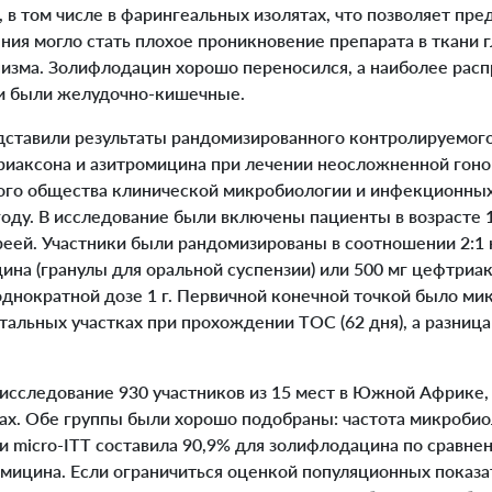
, в том числе в фарингеальных изолятах, что позволяет пре
ния могло стать плохое проникновение препарата в ткани гл
низма. Золифлодацин хорошо переносился, а наиболее рас
и были желудочно-кишечные.
тавили результаты рандомизированного контролируемого
риаксона и азитромицина при лечении неосложненной гон
ого общества клинической микробиологии и инфекционных
оду. В исследование были включены пациенты в возрасте 1
еей. Участники были рандомизированы в соотношении 2:1
цина (гранулы для оральной суспензии) или 500 мг цефтри
однократной дозе 1 г. Первичной конечной точкой было м
тальных участках при прохождении ТОС (62 дня), а разниц
сследование 930 участников из 15 мест в Южной Африке,
ах. Обе группы были хорошо подобраны: частота микробио
и micro-ITT составила 90,9% для золифлодацина по сравне
мицина. Если ограничиться оценкой популяционных показат