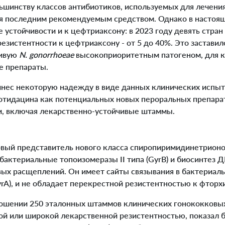
ьшинству классов антибиотиков, используемых для лечения
я последним рекомендуемым средством. Однако в настоя
 устойчивости и к цефтриаксону: в 2023 году девять стран
зистентности к цефтриаксону - от 5 до 40%. Это заставил
чивую
N. gonorrhoeae
высокоприоритетным патогеном, для 
е препараты.
ес некоторую надежду в виде данных клинических испыт
отидацина как потенциальных новых пероральных препара
, включая лекарственно-устойчивые штаммы.
ый представитель нового класса спиропиримидинетрионо
актериальные топоизомеразы II типа (GyrB) и биосинтез Д
ых расщеплений. Он имеет сайты связывания в бактериаль
rA), и не обладает перекрестной резистентностью к фторх
ношении 250 эталонных штаммов клинических гонококковых 
ой или широкой лекарственной резистентностью, показал 