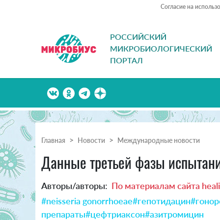
Согласие на использ
РОССИЙСКИЙ
МИКРОБИОЛОГИЧЕСКИЙ
ПОРТАЛ
Главная
Новости
Международные новости
Данные третьей фазы испытани
Авторы/авторы:
По материалам сайта heal
#neisseria gonorrhoeae
#гепотидацин
#гонор
препараты
#цефтриаксон
#азитромицин