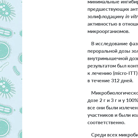
минимальные ингибир
предшествующих анти
золифлодацину
in vit
активностью в отнош
микроорганизмов.
В исследование фаз
пероральной дозы зол
внутримышечной дозы
результатом был кон
к лечению (micro-ITT)
в течение 312 дней.
Микробиологическое 
дозе 2 г и 3 г и у 1
все они были излече
участников и были изл
соответственно.
Среди всех микробио