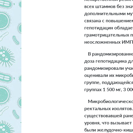
всех штаммов без зна
дополнительными мут
связана с повышение
гепотидацин обладае
грамотрицательных п
неосложненных ИМП
В рандомизированном
доза гепотидацина д
рандомизировали учас
оценивали их микроби
группе, поддающейся
группах 1 500 мг, 3 0
Микробиологическое 
ректальных изолятов.
существовавшей ранее
уровня, что вызывае
были желудочно-киш