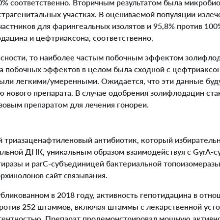
0% соответственно.
Вторичным результатом была микробио
трагенитальных участках. В оцениваемой популяции излеч
частников для фарингеальных изолятов и 95,8% против 10
одацина и цефтриаксона, соответственно.
сности, то наиболее частым побочным эффектом золифлод
ота побочных эффектов в целом была сходной с цефтриакс
были легкими/умеренными. Ожидается, что эти данные буд
ю нового препарата. В случае одобрения золифлодацин ст
овым препаратом для лечения гонореи.
 триазаценафтиленовый антибиотик, который избирательн
льной ДНК, уникальным образом взаимодействуя с GyrA-
иразы и parC-субъединицей бактериальной топоизомеразы 
рхинолонов сайт связывания.
бликованном в 2018 году, активность гепотидацина в отн
ротив 252 штаммов, включая штаммы с лекарственной уст
тентностью. Препарат продемонстрировал мощную активн