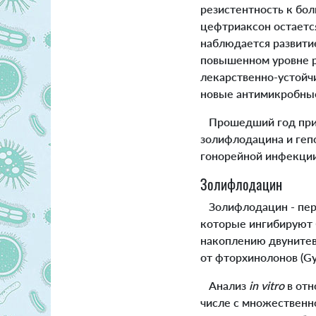
резистентность к бол
цефтриаксон остаетс
наблюдается развитие
повышенном уровне ре
лекарственно-устой
новые антимикробны
Прошедший год прин
золифлодацина и геп
гонорейной инфекции
Золифлодацин
Золифлодацин - перв
которые ингибируют б
накоплению двунитев
от фторхинолонов (Gy
Анализ
in vitro
в от
числе с множественн