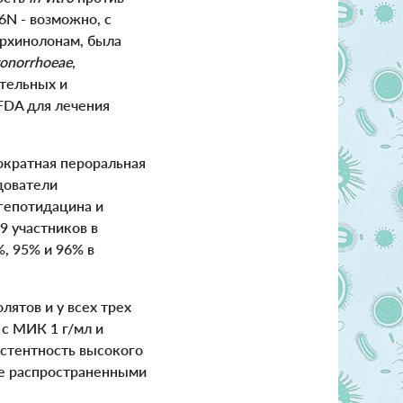
6N - возможно, с
орхинолонам, была
gonorrhoeae
,
тельных и
FDA для лечения
кратная пероральная
дователи
 гепотидацина и
9 участников в
, 95% и 96% в
ятов и у всех трех
 с МИК 1 г/мл и
истентность высокого
ее распространенными