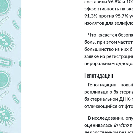
составили 96,8% и 10
эффективность на экс
91,3% против 95,7% у
изолятов для золифл
Что касается безопа
боль, при этом част
большинство из них 
заявке на регистраци
пероральным однодоз
Гепотидацин
Гепотидацин - новый
репликацию бактериа
бактериальной ДНК-г
отличающийся от фто
В исследовании, опу
оценивалась
in vitro
п
лекарственной резис