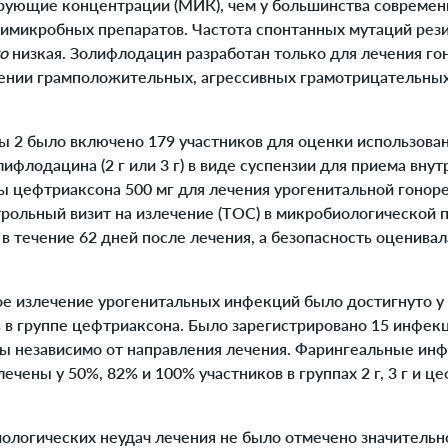
ующие концентрации (МИК), чем у большинства современ
микробных препаратов. Частота спонтанных мутаций рези
ro
низкая. Золифлодацин разработан только для лечения го
ении грамположительных, агрессивных грамотрицательных
ы 2 было включено 179 участников для оценки использова
ифлодацина (2 г или 3 г) в виде суспензии для приема вну
 цефтриаксона 500 мг для лечения урогенитальной гонор
трольный визит на излечение (TOC) в микробиологической 
 в течение 62 дней после лечения, а безопасность оценивал
излечение урогенитальных инфекций было достигнуто у 
00% в группе цефтриаксона. Было зарегистрировано 15 инфе
ны независимо от направления лечения. Фарингеальные инф
ечены у 50%, 82% и 100% участников в группах 2 г, 3 г и ц
логических неудач лечения не было отмечено значитель