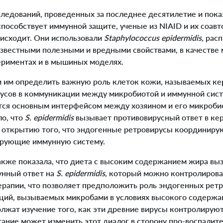
ледований, проведенных за последнее десятилетие и пока
способствует иммунной защите, ученые из NIAID и их соав
оисходит. Они использовали
Staphylococcus epidermidis
, рас
звестными полезными и вредными свойствами, в качестве
ериментах и в мышиных моделях.
им определить важную роль клеток кожи, называемых ке
усов в коммуникации между микробиотой и иммунной сис
ся основным интерфейсом между хозяином и его микроби
ло, что
S. epidermidis
вызывает противовирусный ответ в кер
 к открытию того, что эндогенные ретровирусы координиру
ирующие иммунную систему.
же показала, что диета с высоким содержанием жира вы
унный ответ на
S. epidermidis
, который можно контролиров
ерапии, что позволяет предположить роль эндогенных ретр
ций, вызываемых микробами в условиях высокого содержа
лжат изучение того, как эти древние вирусы контролирую
тание может изменить этот диалог в сторону про-воспалит