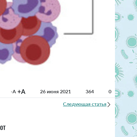
+A
-A
26 июня 2021
364
0
Следующая статья
от