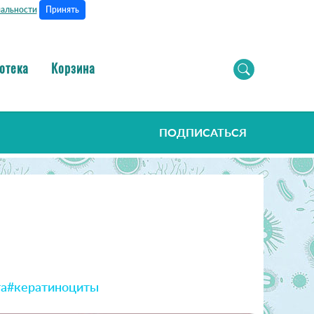
Принять
альности
отека
Корзина
ПОДПИСАТЬСЯ
та
#кератиноциты