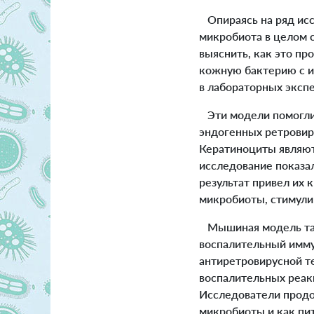
Опираясь на ряд исс
микробиота в целом 
выяснить, как это пр
кожную бактерию с и
в лабораторных эксп
Эти модели помогли 
эндогенных ретровир
Кератиноциты являют
исследование показа
результат привел их
микробиоты, стимул
Мышиная модель так
воспалительный имм
антиретровирусной т
воспалительных реак
Исследователи продо
микробиоты и как пи