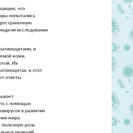
завших, что
торы попытались
пространенную
 модели исследования
ратиноцитами, и
темой кожи.
отой. Их
атиноцитах, и этот
ют ответы
зывает
ать с помощью
овирусов в развитии
ния жира.
т полезную роль
ельных реакций.