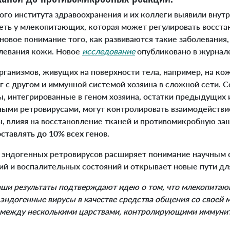
о института здравоохранения и их коллеги выявили вну
ть у млекопитающих, которая может регулировать восста
 новое понимание того, как развиваются такие заболевания
левания кожи. Новое
исследование
опубликовано в журна
низмов, живущих на поверхности тела, например, на ко
 с другом и иммунной системой хозяина в сложной сети. С
ы, интегрированные в геном хозяина, остатки предыдущих
ыми ретровирусами, могут контролировать взаимодейств
ы, влияя на восстановление тканей и противомикробную за
ставлять до 10% всех генов.
эндогенных ретровирусов расширяет понимание научным
ий и воспалительных состояний и открывает новые пути дл
аши результаты подтверждают идею о том, что млекопита
 эндогенные вирусы в качестве средства общения со своей 
 между несколькими царствами, контролирующими иммуните