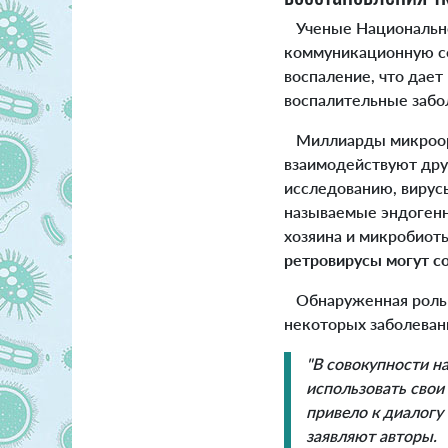
Ученые Национальног
коммуникационную се
воспаление, что дает
воспалительные забо
Миллиарды микроорга
взаимодействуют друг
исследованию, вирус
называемые эндогенн
хозяина и микробиот
ретровирусы могут со
Обнаруженная роль 
некоторых заболеван
"В совокупности н
использовать свои
привело к диалогу
заявляют авторы.