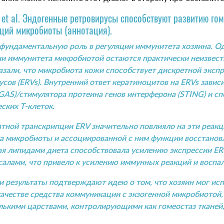
r et al. Эндогенные ретровирусы способствуют развитию го
ций микробиоты (аннотация).
фундаментальную роль в регуляции иммунитета хозяина. О
ии иммунитета микробиотой остаются практически неизвес
азали, что микробиота кожи способствует дискретной эксп
сов (ERVs). Внутренний ответ кератиноцитов на ERVs завис
AS)/стимулятора протеина генов интерферона (STING) и сп
ских Т-клеток.
ой транскрипции ERV значительно повлияло на эти реакци
 микробиоты и ассоциированной с ним функции восстановл
я липидами диета способствовала усилению экспрессии ERV
алами, что привело к усилению иммунных реакций и воспа
 результаты подтверждают идею о том, что хозяин мог исп
ачестве средства коммуникации с экзогенной микробиотой, 
ькими царствами, контролирующими как гомеостаз тканей, 