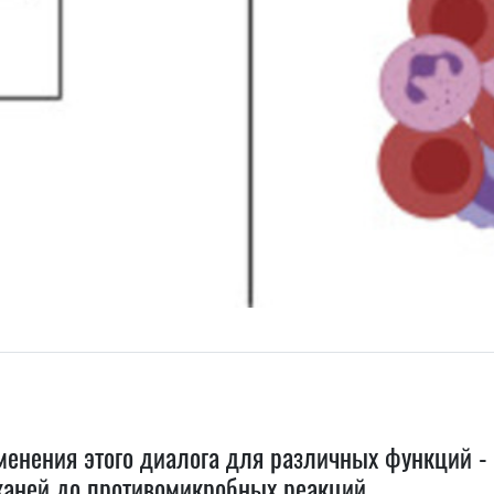
енения этого диалога для различных функций - 
каней до противомикробных реакций.