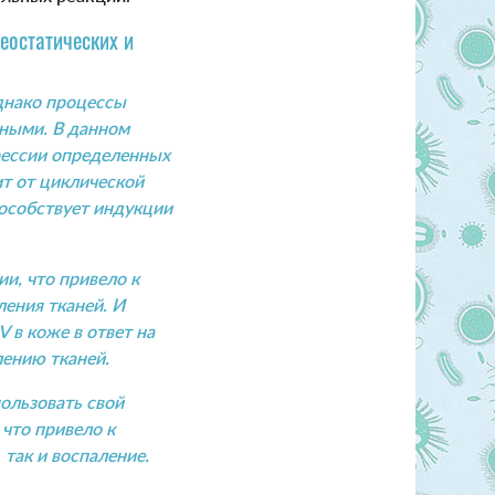
меостатических и
днако процессы
тными. В данном
рессии определенных
ит от циклической
особствует индукции
и, что привело к
ения тканей. И
 в коже в ответ на
лению тканей.
ользовать свой
что привело к
так и воспаление.