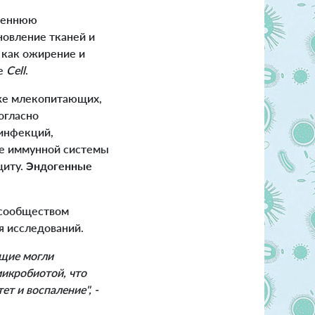
треннюю
новление тканей и
, как ожирение и
ле
Cell
.
же млекопитающих,
огласно
 инфекций,
ие иммунной системы
щиту.
Эндогенные
 сообществом
я исследований.
ющие могли
микробиотой, что
т и воспаление", -