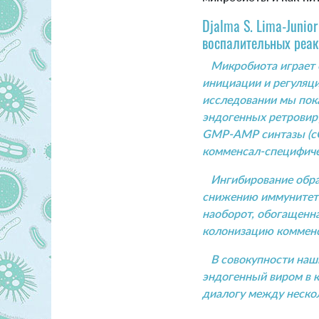
Djalma S. Lima-Junio
воспалительных реак
Микробиота играет 
инициации и регуляц
исследовании мы пок
эндогенных ретровиру
GMP-AMP синтазы (cG
комменсал-специфиче
Ингибирование обратн
снижению иммунитета
наоборот, обогащенна
колонизацию комменс
В совокупности наши
эндогенный виром в к
диалогу между нескол