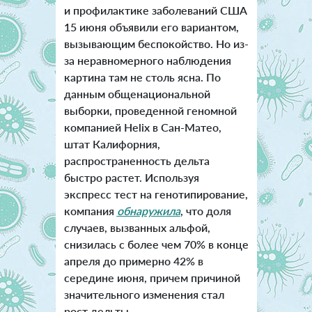
и профилактике заболеваний США
15 июня объявили его вариантом,
вызывающим беспокойство. Но из-
за неравномерного наблюдения
картина там не столь ясна. По
данным общенациональной
выборки, проведенной геномной
компанией Helix в Сан-Матео,
штат Калифорния,
распространенность дельта
быстро растет. Используя
экспресс тест на генотипирование,
компания
обнаружила
, что доля
случаев, вызванных альфой,
снизилась с более чем 70% в конце
апреля до примерно 42% в
середине июня, причем причиной
значительного изменения стал
рост дельты.