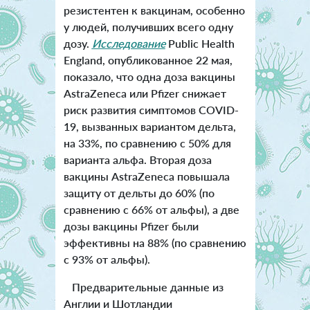
резистентен к вакцинам, особенно
у людей, получивших всего одну
дозу.
Исследование
Public Health
England, опубликованное 22 мая,
показало, что одна доза вакцины
AstraZeneca или Pfizer снижает
риск развития симптомов COVID-
19, вызванных вариантом дельта,
на 33%, по сравнению с 50% для
варианта альфа. Вторая доза
вакцины AstraZeneca повышала
защиту от дельты до 60% (по
сравнению с 66% от альфы), а две
дозы вакцины Pfizer были
эффективны на 88% (по сравнению
с 93% от альфы).
Предварительные данные из
Англии и Шотландии