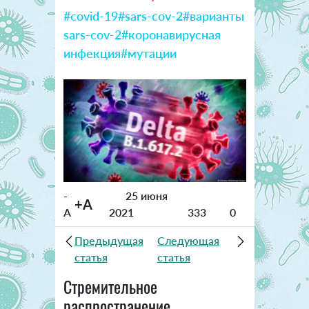
#covid-19
#sars-cov-2
#варианты
sars-cov-2
#коронавирусная
инфекция
#мутации
-
25 июня
+A
A
2021
333
0
Предыдущая
Следующая
статья
статья
Стремительное
распространение