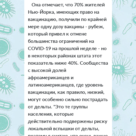
Она отмечает, что 70% жителей
Нью-Йорка, имеющих право на
вакцинацию, получили по крайней
мере одну дозу вакцины - рубеж,
который привел к отмене
большинства ограничений на
COVID-19 на прошлой неделе - но
в некоторых районах штата этот
показатель ниже 40%. Сообщества
с высокой долей
афроамериканцев и
латиноамериканцев, где уровень
вакцинации, как правило, низкий,
могут особенно сильно пострадать
от дельты. "Это те группы
населения, которые
действительно подвержены риску
локальной вспышки от дельты,
поэтому я считаю, что очень важно