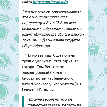
сайта
https://outbreak.info
* Кумулятивное превалирование -
это отношение сиквенсов,
содержащих B.1.617.2, ко всем
сиквенсам, собранным с момента
идентификации B.1.617.2 в данной
локации.** Даты означают даты
сбора образцов.
"На мой взгляд, будет очень
трудно удержать этот вариант", -
говорит Том Венселерс,
эволюционный биолог и
биостатистик из Левенского
католического университета (KU
Leuven) в Бельгии.
"Вполне вероятно, что он
полностью захватит власть во