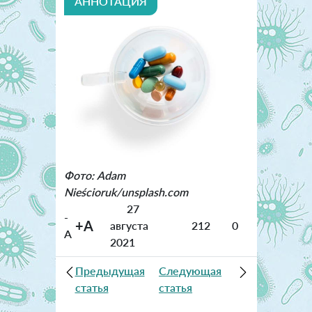
АННОТАЦИЯ
Фото: Adam
Nieścioruk/unsplash.com
27
-
+A
августа
212
0
A
2021
Предыдущая
Следующая
статья
статья