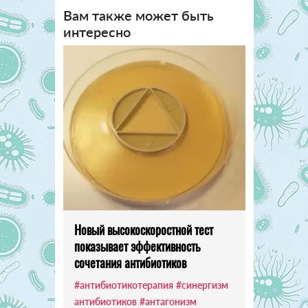
Вам также может быть
интересно
Новый высокоскоростной тест
показывает эффективность
сочетания антибиотиков
#антибиотикотерапия
#синергизм
антибиотиков
#антагонизм