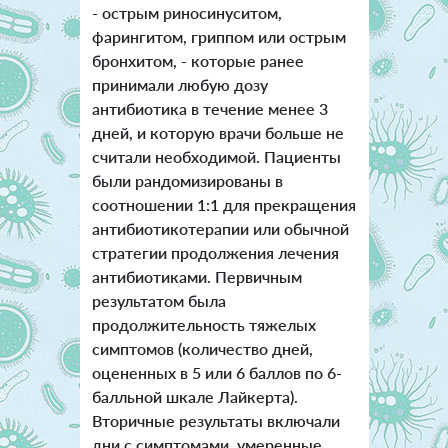
- острым риносинуситом,
фарингитом, гриппом или острым
бронхитом, - которые ранее
принимали любую дозу
антибиотика в течение менее 3
дней, и которую врачи больше не
считали необходимой. Пациенты
были рандомизированы в
соотношении 1:1 для прекращения
антибиотикотерапии или обычной
стратегии продолжения лечения
антибиотиками. Первичным
результатом была
продолжительность тяжелых
симптомов (количество дней,
оцененных в 5 или 6 баллов по 6-
балльной шкале Лайкерта).
Вторичные результаты включали
дни с симптомами, умеренные