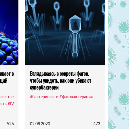
ивает в
Вглядываясь в секреты фагов,
кций
чтобы увидеть, как они убивают
супербактерии
жестве
#бактериофаги
#фаговая терапия
ость
#IV
526
02.08.2020
473