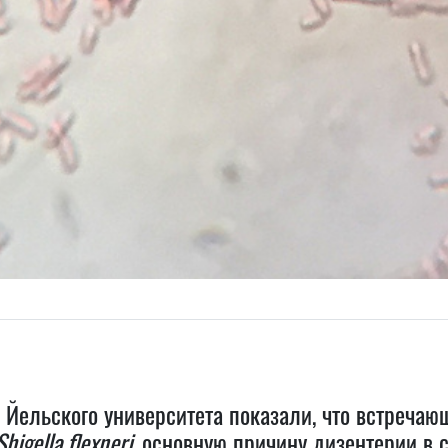
 Йельского университета показали, что встречаю
Shigella flexner
i
, основную причину дизентерии в 