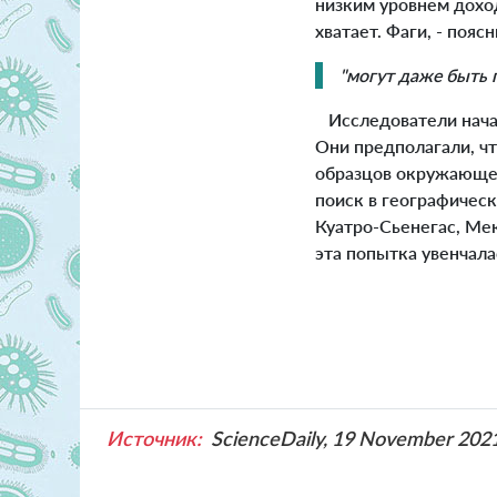
низким уровнем доход
хватает. Фаги, - поясн
"могут даже быть 
Исследователи начал
Они предполагали, чт
образцов окружающей
поиск в географичес
Куатро-Сьенегас, Мек
эта попытка увенчала
Источник:
ScienceDaily, 19 November 202