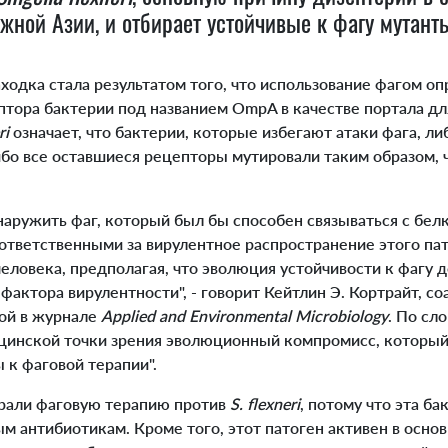
южной Азии, и отбирает устойчивые к фагу мутан
одка стала результатом того, что использование фагом о
птора бактерии под названием OmpA в качестве портала дл
ri
означает, что бактерии, которые избегают атаки фага, л
бо все оставшиеся рецепторы мутировали таким образом, 
ружить фаг, который был бы способен связываться с бел
, ответственными за вирулентное распространение этого пат
еловека, предполагая, что эволюция устойчивости к фагу 
 фактора вирулентности", - говорит Кейтлин Э. Кортрайт, со
ной в журнале
Applied and Environmental Microbiology
. По сл
цинской точки зрения эволюционный компромисс, который
 к фаговой терапии".
али фаговую терапию против
S. flexneri
, потому что эта б
м антибиотикам. Кроме того, этот патоген активен в основ