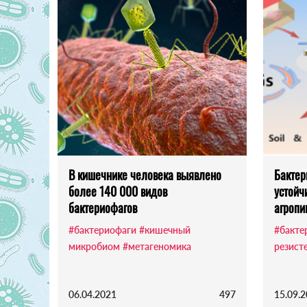
В кишечнике человека выявлено
Бактер
более 140 000 видов
устойч
бактериофагов
агропи
#бактериофаги
#кишечный
#бакте
микробиом
#метагеномика
резист
06.04.2021
497
15.09.