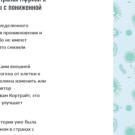
ты с пониженной
пределенного
я проникновения и
ибо не имеют
что снизили
ками внешней
огена от клетки к
должна изменить или
автор
овам Кортрайт, это
 улучшает
актерия уже была
ном в странах с