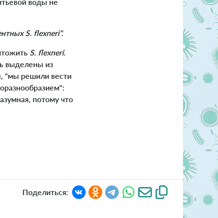
итьевой воды не
ентных
S. flexneri
".
ичтожить
S. flexneri
.
ть выделены из
, "мы решили вести
оразнообразием":
азумная, потому что
Поделиться: