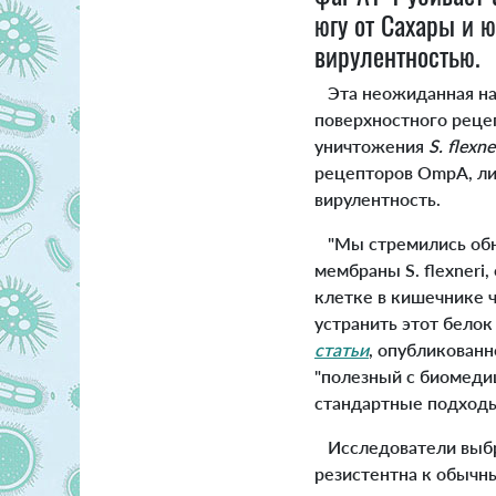
югу от Сахары и 
вирулентностью.
Эта неожиданная нах
поверхностного реце
уничтожения
S. flexne
рецепторов OmpA, ли
вирулентность.
"Мы стремились обна
мембраны S. flexneri
клетке в кишечнике ч
устранить этот белок
статьи
, опубликован
"полезный с биомеди
стандартные подходы
Исследователи выбр
резистентна к обычны