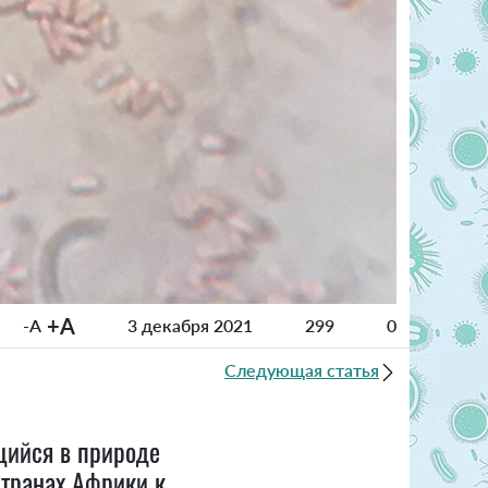
+A
-A
3 декабря 2021
299
0
Следующая статья
щийся в природе
странах Африки к