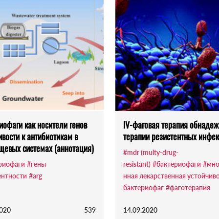
иофаги как носители генов
IV-фаговая терапия обнадеж
ивости к антибиотикам в
терапии резистентных инфе
щевых системах (аннотация)
#mdr (multy-drug-
риофаги
#гены
resistant)
#бактериофаги
#мно
ентности
#arg
нная лекарственная устойчив
бактериофаг
#фаготерапия
2020
539
14.09.2020