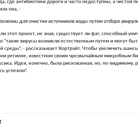
а, где антибиотики дороги и часто недоступны, а чистой п
ила она, -
полезны для очистки источников воды путем отбора авирул
и этот проект, не зная, существует ли фаг, способный ун
о "такие вирусы возникли естественным путем и могут бы
 среды", - рассказывает Кортрайт. Чтобы увеличить шансы
ком регионе, известном своим чрезвычайным микробным би
сика. Идея, конечно, была рискованная, но, по-видимому, р
сь успехом".
1