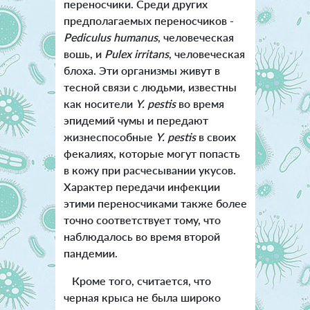
переносчики. Среди других
предполагаемых переносчиков -
Pediculus humanus
, человеческая
вошь, и
Pulex irritans
, человеческая
блоха. Эти организмы живут в
тесной связи с людьми, известны
как носители
Y. pestis
во время
эпидемий чумы и передают
жизнеспособные
Y. pesti
s
в своих
фекалиях, которые могут попасть
в кожу при расчесывании укусов.
Характер передачи инфекции
этими переносчиками также более
точно соответствует тому, что
наблюдалось во время второй
пандемии.
Кроме того, считается, что
черная крыса не была широко