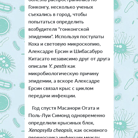
Гонконгу, несколько ученых
съехались в город, чтобы
попытаться определить
возбудителя "гонконгской
эпидемии". Используя постулаты
Коха и световую микроскопию,
Алексадре Ерсин и Шибасабуро
Китасато независимо друг от друга
описали
Y. pestis
как
микробиологическую причину
эпидемии, а вскоре Алексадре
Ерсин связал крыс с циклом
передачи инфекции.
Год спустя Масанори Огата и
Поль-Луи Симонд одновременно
определили крысиных блох,
Xenopsylla cheopsis
, как основного
переносчика инфекции между