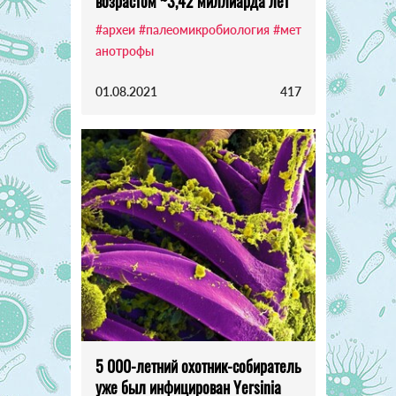
возрастом ~3,42 миллиарда лет
#археи
#палеомикробиология
#мет
анотрофы
01.08.2021
417
5 000-летний охотник-собиратель
уже был инфицирован Yersinia