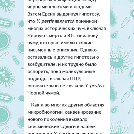
черными крысами и людьми.
Затем Ерсин выдвинул гипотезу,
что
Y. pestis
является причиной
многих исторических чум, включая
Черную смерть и Юстинианову
чуму, которые имели схожие
письменные описания. Однако
оставались и другие гипотезы о
возбудителе, и их трудно было
оспорить, пока молекулярные
подходы, включая ПЦР,
окончательно не связали
Y. pestis
с
Черной чумой.
Как и во многих других областях
микробиологии, секвенирование
нового поколения вызвало
сейсмические сдвиги в нашем
понимании
Y. pestis
и выявило ряд