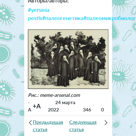
Авторы/авторы:
#yersinia
pestis
#палеогенетика
#палеомикробиолог
Рис.: meme-arsenal.com
-
24 марта
+A
A
2022
346
0
Предыдущая
Следующая
статья
статья