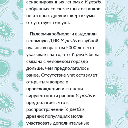
секвенированных геномах
Y. pestis
,
собранных со скелетных останков
некоторых древних жертв чумы,
отсутствует ген ymt.
Палеомикробиологи выделили
геномную ДНК
Y. pestis
из зубной
пульпы возрастом 5000 лет, что
указывает на то, что
Y. pestis
была
связана с человеком гораздо
дольше, чем предполагалось
ранее. Отсутствие ymt оставляет
открытым вопрос о
происхождении и степени
вирулентности ранних
Y. pestis
и
предполагает, что в
распространении
Y. pestis
в
древних популяциях могли
участвовать дополнительные