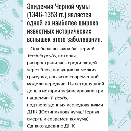
Эпидемия Черной чумы
(1346-1353 гг.) является
одной из наиболее широко
известных исторических
вспышек этого заболевания.
Она была вызвана бактерией
Yersinia pestis
, которая
распространилась среди людей
через блох, живущих на мелких
грызунах, согласно современной
модели передачи. На сегодняшний
день в истории зафиксировано три
пандемии
Y. pestis
,
подтвержденных исследованиями
ДНК (Юстинианова чума, Черная
смерть и современная чума).
Однако древние ДНК