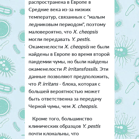
распространена в Европе в
Средние века из-за низких
температур, связанных с "малым
ледниковым периодом", поэтому
маловероятно, что
X. cheopsi
s
могли передавать
Y. pestis
.
Окаменелости
X. cheopsis
не были
найдены в Европе во время второй
пандемии чумы, но были найдены
окаменелости
P. irritansfossils
. Эти
данные позволяют предположить,
что
P. irritan
s
- блоха, которая с
большей вероятностью может
быть ответственна за передачу
Черной чумы, чем
X. cheopsis
.
Кроме того, большинство
клинических образцов
Y. pestis
почти клональны, что