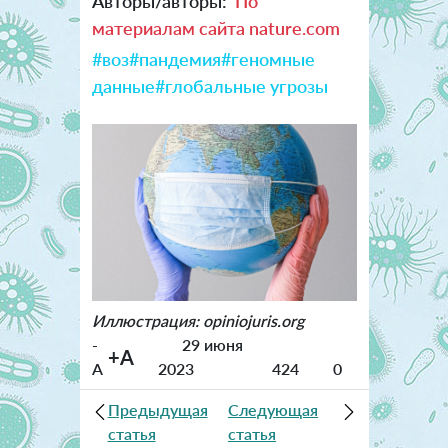
Авторы/авторы:
По
материалам сайта nature.com
#воз
#пандемия
#геномные
данные
#глобальные угрозы
Иллюстрация: opiniojuris.org
-
29 июня
+A
A
2023
424
0
Предыдущая
Следующая
статья
статья