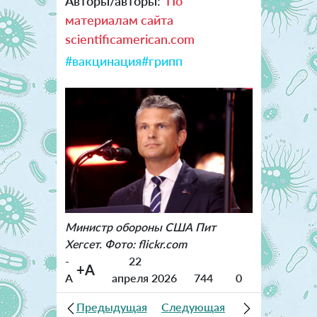
Авторы/авторы:
По
материалам сайта
scientificamerican.com
#вакцинация
#грипп
Министр обороны США Пит
Хегсет. Фото: flickr.com
-
22
+A
A
апреля 2026
744
0
Предыдущая
Следующая