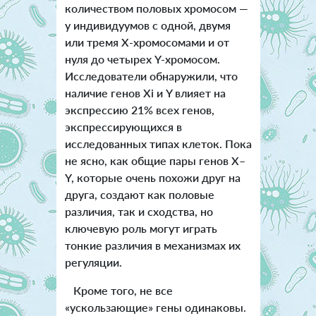
количеством половых хромосом —
у индивидуумов с одной, двумя
или тремя Х-хромосомами и от
нуля до четырех Y-хромосом.
Исследователи обнаружили, что
наличие генов Xi и Y влияет на
экспрессию 21% всех генов,
экспрессирующихся в
исследованных типах клеток. Пока
не ясно, как общие пары генов X–
Y, которые очень похожи друг на
друга, создают как половые
различия, так и сходства, но
ключевую роль могут играть
тонкие различия в механизмах их
регуляции.
Кроме того, не все
«ускользающие» гены одинаковы.