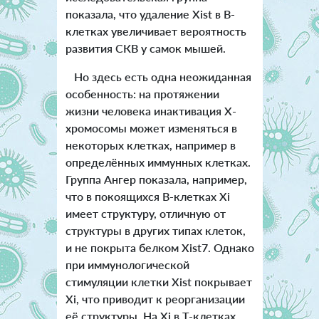
показала, что удаление Xist в В-
клетках увеличивает вероятность
развития СКВ у самок мышей.
Но здесь есть одна неожиданная
особенность: на протяжении
жизни человека инактивация Х-
хромосомы может изменяться в
некоторых клетках, например в
определённых иммунных клетках.
Группа Ангер показала, например,
что в покоящихся В-клетках Xi
имеет структуру, отличную от
структуры в других типах клеток,
и не покрыта белком Xist7. Однако
при иммунологической
стимуляции клетки Xist покрывает
Xi, что приводит к реорганизации
её структуры. На Xi в Т-клетках