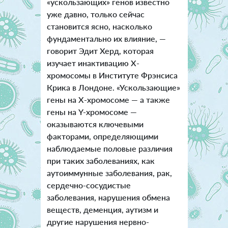
«ускользающих» генов известно
уже давно, только сейчас
становится ясно, насколько
фундаментально их влияние, —
говорит Эдит Херд, которая
изучает инактивацию Х-
хромосомы в Институте Фрэнсиса
Крика в Лондоне. «Ускользающие»
гены на Х-хромосоме — а также
гены на Y-хромосоме —
оказываются ключевыми
факторами, определяющими
наблюдаемые половые различия
при таких заболеваниях, как
аутоиммунные заболевания, рак,
сердечно-сосудистые
заболевания, нарушения обмена
веществ, деменция, аутизм и
другие нарушения нервно-