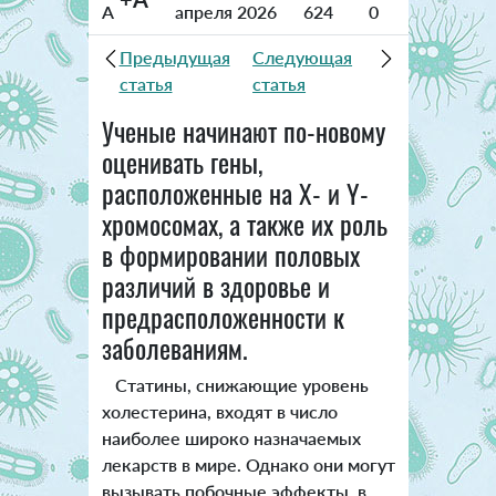
A
апреля 2026
624
0
Предыдущая
Следующая
статья
статья
Ученые начинают по-новому
оценивать гены,
расположенные на Х- и Y-
хромосомах, а также их роль
в формировании половых
различий в здоровье и
предрасположенности к
заболеваниям.
Статины, снижающие уровень
холестерина, входят в число
наиболее широко назначаемых
лекарств в мире. Однако они могут
вызывать побочные эффекты, в