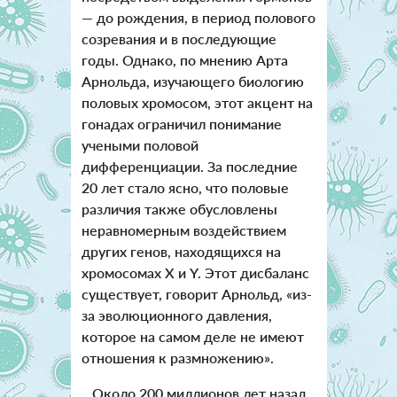
— до рождения, в период полового
созревания и в последующие
годы. Однако, по мнению Арта
Арнольда, изучающего биологию
половых хромосом, этот акцент на
гонадах ограничил понимание
учеными половой
дифференциации. За последние
20 лет стало ясно, что половые
различия также обусловлены
неравномерным воздействием
других генов, находящихся на
хромосомах X и Y. Этот дисбаланс
существует, говорит Арнольд, «из-
за эволюционного давления,
которое на самом деле не имеют
отношения к размножению».
Около 200 миллионов лет назад