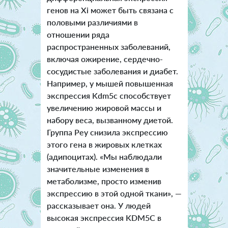
генов на Xi может быть связана с
половыми различиями в
отношении ряда
распространенных заболеваний,
включая ожирение, сердечно-
сосудистые заболевания и диабет.
Например, у мышей повышенная
экспрессия Kdm5c способствует
увеличению жировой массы и
набору веса, вызванному диетой.
Группа Реу снизила экспрессию
этого гена в жировых клетках
(адипоцитах). «Мы наблюдали
значительные изменения в
метаболизме, просто изменив
экспрессию в этой одной ткани», —
рассказывает она. У людей
высокая экспрессия KDM5C в