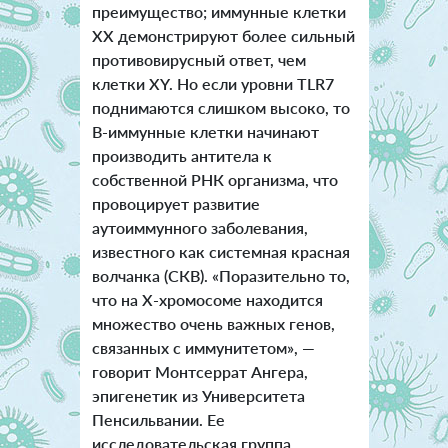
преимущество; иммунные клетки
XX демонстрируют более сильный
противовирусный ответ, чем
клетки XY. Но если уровни TLR7
поднимаются слишком высоко, то
В-иммунные клетки начинают
производить антитела к
собственной РНК организма, что
провоцирует развитие
аутоиммунного заболевания,
известного как системная красная
волчанка (СКВ). «Поразительно то,
что на Х-хромосоме находится
множество очень важных генов,
связанных с иммунитетом», —
говорит Монтсеррат Ангера,
эпигенетик из Университета
Пенсильвании. Ее
исследовательская группа