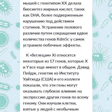
мышей с генотипом XX делала
биосинтез жирных кислот, таких
как DHA, более подверженным
нарушению под действием
статинов. Устранение полового
различия путем сокращения вдвое
количества генов Kdm5c у самок
устранило побочные эффекты.
К «беглецам» Xi относятся
некоторые из 17 генов, которые X
и Y все еще имеют в общем. Дэвид
Пейдж, генетик из Института
Уайтхеда (США) и его коллеги
показали, что эти гены могут
оказывать глубокое влияние на
экспрессию других генов по всему
геному. Они изучали клетки,
взятые у людей с необычным