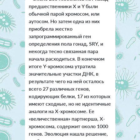
предшественники X и Y были
обычной парой хромосом, или
аутосом. Но затем одна из них
приобрела жестко
запрограммированный ген
определения пола гонад, SRY, и
некогда тесно связанная пара
начала расходиться. В конечном
итоге Y-хромосома утратила
значительные участки ДНК, в
результате чего на ней осталось
всего 27 различных генов,
кодирующих белки, 17 из которых
имеют сходные, но не идентичные
аналоги на X-хромосоме. Ее
«величественная» партнерша, X-
хромосома, содержит около 1000
генов. Эволюция нашла решение,