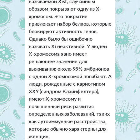
называемой Xist, случайным
образом покрывают одну из Х-
хромосом. Это покрытие
привлекает набор белков, которые
блокируют активность генов.
Однако было бы ошибочно
называть Хi неактивной. У людей
Х-хромосома явно имеет
решающее значение для
выживания: около 99% эмбрионов
с одной Х-хромосомой погибают. А
люди, рожденные с кариотипом
XXY (синдром Клайнфелтера),
имеют Х-хромосому и
повышенный риск развития
определенных заболеваний, таких
как аутоиммунные расстройства,
которые обычно характерны для
женщин.