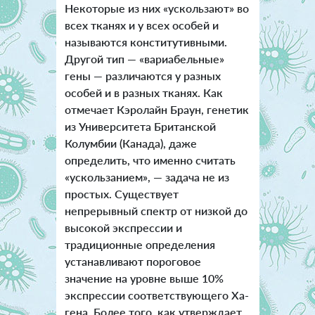
Некоторые из них «ускользают» во
всех тканях и у всех особей и
называются конститутивными.
Другой тип — «вариабельные»
гены — различаются у разных
особей и в разных тканях. Как
отмечает Кэролайн Браун, генетик
из Университета Британской
Колумбии (Канада), даже
определить, что именно считать
«ускользанием», — задача не из
простых. Существует
непрерывный спектр от низкой до
высокой экспрессии и
традиционные определения
устанавливают пороговое
значение на уровне выше 10%
экспрессии соответствующего Xa-
гена. Более того, как утверждает