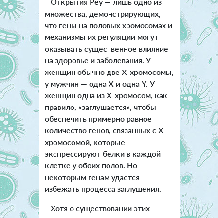
Открытия Реу — лишь одно из
множества, демонстрирующих,
что гены на половых хромосомах и
механизмы их регуляции могут
оказывать существенное влияние
на здоровье и заболевания. У
женщин обычно две Х-хромосомы,
у мужчин — одна Х и одна Y. У
женщин одна из Х-хромосом, как
правило, «заглушается», чтобы
обеспечить примерно равное
количество генов, связанных с Х-
хромосомой, которые
экспрессируют белки в каждой
клетке у обоих полов. Но
некоторым генам удается
избежать процесса заглушения.
Хотя о существовании этих