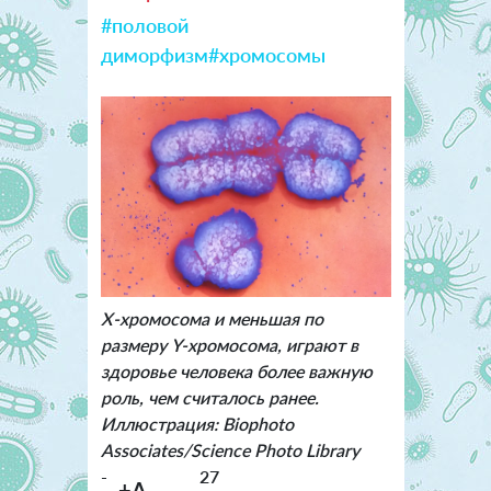
#половой
диморфизм
#хромосомы
Х-хромосома и меньшая по
размеру Y-хромосома, играют в
здоровье человека более важную
роль, чем считалось ранее.
Иллюстрация: Biophoto
Associates/Science Photo Library
-
27
+A