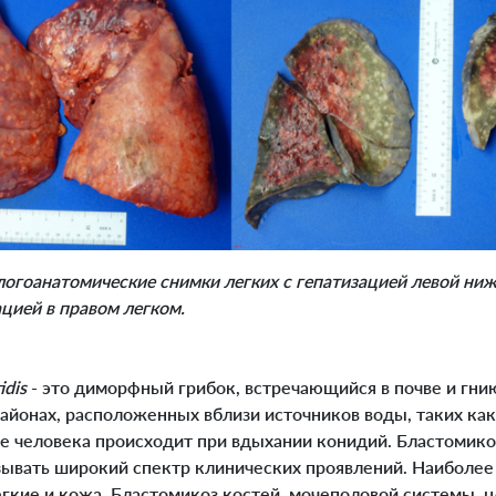
огоанатомические снимки легких с гепатизацией левой ниж
цией в правом легком.
idis
- это диморфный грибок, встречающийся в почве и гн
районах, расположенных вблизи источников воды, таких как
е человека происходит при вдыхании конидий. Бластомикоз
зывать широкий спектр клинических проявлений. Наиболе
егкие и кожа. Бластомикоз костей, мочеполовой системы, 