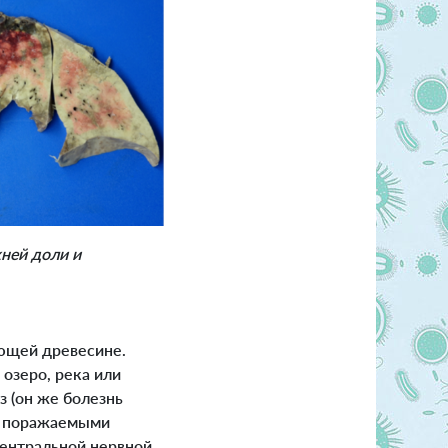
ней доли и
иющей древесине.
 озеро, река или
 (он же болезнь
е поражаемыми
центральной нервной