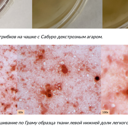
грибков на чашке с Сабуро декстрозным агаром.
шивание по Граму образца ткани левой нижней доли легко