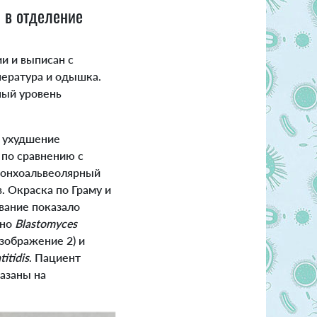
 в отделение
и и выписан с
пература и одышка.
ный уровень
л ухудшение
 по сравнению с
ронхоальвеолярный
. Окраска по Граму и
вание показало
ьно
Blastomyces
изображение 2) и
itidis
. Пациент
азаны на