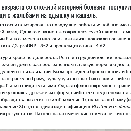
 возраста со сложной историей болезни поступил
щи с жалобами на одышку и кашель.
 госпитализирован по поводу внутрибольничной пневмони
й назад. Однако у пациента сохранялся сухой кашель, тем
ии была отмечена гипотония, а анализы показали повышен
ктата 7,3, proBNP - 852 и прокальцитонина - 4,62.
уры крови не дали роста. Рентген грудной клетки показа
нижней доли с распространением на левую верхнюю долю,
дущей госпитализации. Была проведена бронхоскопия и б
на окраску по Граму, культуру аэробных бактерий и грибков
ура были отрицательными. Однако флюорохромное окраши
почкующихся дрожжевых форм, наиболее предположител
образца ткани легкого (изображение 1), окраска по Граму (
бражение 3) подтвердили идентификацию
Blastomyces dermat
ия результатов. Патологоанатомические снимки легких пок