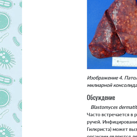
Изображение 4. Патол
милиарной консолида
Обсуждение
Blastomyces dermatit
Часто встречается в 
ручей. Инфицировани
Гилкриста) может вы
органами являются л