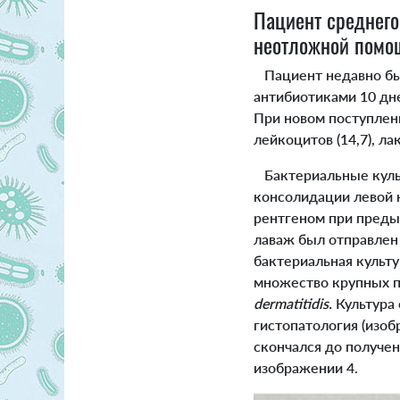
Пациент среднего
неотложной помо
Пациент недавно был
антибиотиками 10 дне
При новом поступлен
лейкоцитов (14,7), ла
Бактериальные культ
консолидации левой 
рентгеном при преды
лаваж был отправлен 
бактериальная культ
множество крупных 
dermatitidis.
Культура 
гистопатология (изо
скончался до получен
изображении 4.