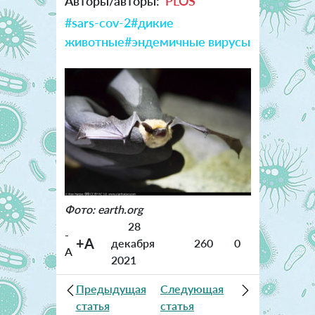
Авторы/авторы:
PLOS
#sars-cov-2
#дикие
животные
#эндемичные вирусы
Фото: earth.org
28
-
+A
декабря
260
0
A
2021
Предыдущая
Следующая
статья
статья