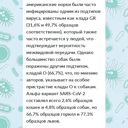
американские норки были часто
инфицированы одним из подтипов
вируса, известным как клада GR
(31,6% и 49,7% образцов
соответственно), который также
часто встречается у людей, что
подтверждает вероятность
межвидовой передачи. Однако
большинство собак были
поражены другим подтипом,
кладой O (66,7%), что, по мнению
авторов, указывает на особое
пристрастие клады O к собакам.
Альфа-вариант SARS-CoV-2
составлял всего 2,6% образцов
кошек и 4,8% образцов собак, но
66,7% образцов горилл и 77,3%
образцов львов.