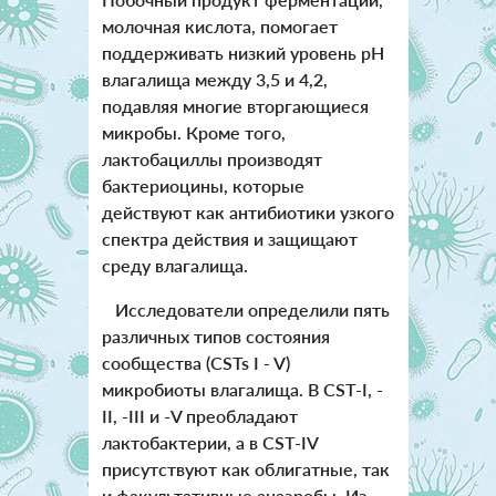
молочная кислота, помогает
поддерживать низкий уровень pH
влагалища между 3,5 и 4,2,
подавляя многие вторгающиеся
микробы. Кроме того,
лактобациллы производят
бактериоцины, которые
действуют как антибиотики узкого
спектра действия и защищают
среду влагалища.
Исследователи определили пять
различных типов состояния
сообщества (CSTs I - V)
микробиоты влагалища. В CST-I, -
II, -III и -V преобладают
лактобактерии, а в CST-IV
присутствуют как облигатные, так
и факультативные анаэробы. Из