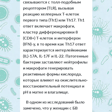
связываются с толл-подобным
рецептором (TLR), вызывая
реакцию хелперных Т-клеток
первого типа (Th1) или Th17. Th1
ответ включает макрофаги,
кластер дифференцировки 8
(CD8+) Т-клеток и интерферон
(IFN)-γ, в то время как Th17 ответ
характеризуется интерлейкинами
(IL)-17A, IL-17F и IL-22. Патогенные
бактерии заставляют нейтрофилы
и макрофаги генерировать
реактивные формы кислорода,
которые влияют на окислительно-
восстановительный потенциал и
рН в матке и влагалище.
В одном из исследований было
замечено, что у женщин с БВ