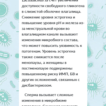
доступности свободного гликогена
в слизистой оболочке влагалища.
Снижение уровня эстрогена и
повышение уровня pH и железа из-
за менструальной крови во
влагалищном канале вызывают
изменения микробного состава,
что может повысить уязвимость к
патогенам. Уровень эстрогена
также снижается после
менопаузы, а женщины в
постменопаузе подвержены
повышенному риску ИМП, БВ и
других осложнений, связанных с
дисбактериозом.
Сперма вызывает сложные
изменения в микробиоме
влагалища. Семенная жидкость