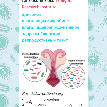
Авторы/авторы:
Helfgott
Research Institute
#дисбиоз
влагалища
#микробиом
влагалища
#репродуктивное
здоровье
#женский
репродуктивный тракт
Рис.: kids.frontiersin.org
-
5 ноября
+A
A
2022
356
0