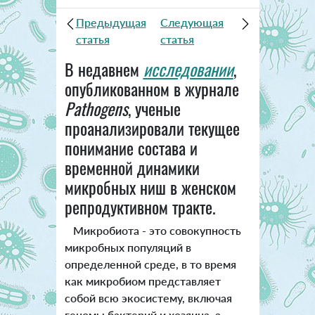
Предыдущая
Следующая
статья
статья
В недавнем
исследовании
,
опубликованном в журнале
Pathogens
, ученые
проанализировали текущее
понимание состава и
временной динамики
микробных ниш в женском
репродуктивном тракте.
Микробиота - это совокупность
микробных популяций в
определенной среде, в то время
как микробиом представляет
собой всю экосистему, включая
геномы бактерий и хозяина, а