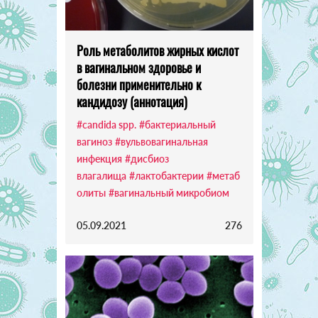
Роль метаболитов жирных кислот
в вагинальном здоровье и
болезни применительно к
кандидозу (аннотация)
#candida spp.
#бактериальный
вагиноз
#вульвовагинальная
инфекция
#дисбиоз
влагалища
#лактобактерии
#метаб
олиты
#вагинальный микробиом
05.09.2021
276