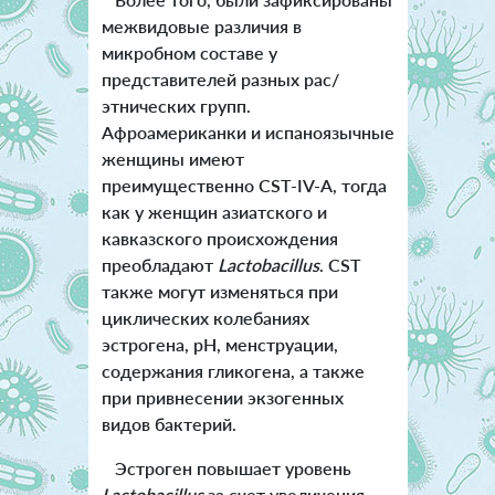
межвидовые различия в
микробном составе у
представителей разных рас/
этнических групп.
Афроамериканки и испаноязычные
женщины имеют
преимущественно CST-IV-A, тогда
как у женщин азиатского и
кавказского происхождения
преобладают
Lactobacillus
. CST
также могут изменяться при
циклических колебаниях
эстрогена, рН, менструации,
содержания гликогена, а также
при привнесении экзогенных
видов бактерий.
Эстроген повышает уровень
Lactobacillus
за счет увеличения