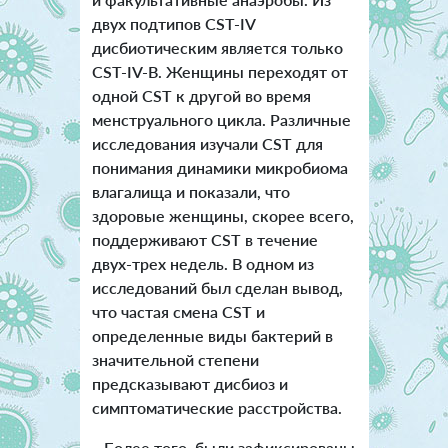
двух подтипов CST-IV
дисбиотическим является только
CST-IV-B. Женщины переходят от
одной CST к другой во время
менструального цикла. Различные
исследования изучали CST для
понимания динамики микробиома
влагалища и показали, что
здоровые женщины, скорее всего,
поддерживают CST в течение
двух-трех недель. В одном из
исследований был сделан вывод,
что частая смена CST и
определенные виды бактерий в
значительной степени
предсказывают дисбиоз и
симптоматические расстройства.
Более того, были зафиксированы