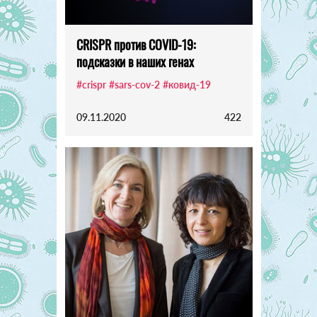
CRISPR против COVID-19:
подсказки в наших генах
#crispr
#sars-cov-2
#ковид-19
09.11.2020
422