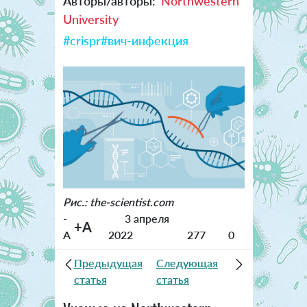
Авторы/авторы:
Northwestern
University
#crispr
#вич-инфекция
Рис.: the-scientist.com
-
3 апреля
+A
A
2022
277
0
Предыдущая
Следующая
статья
статья