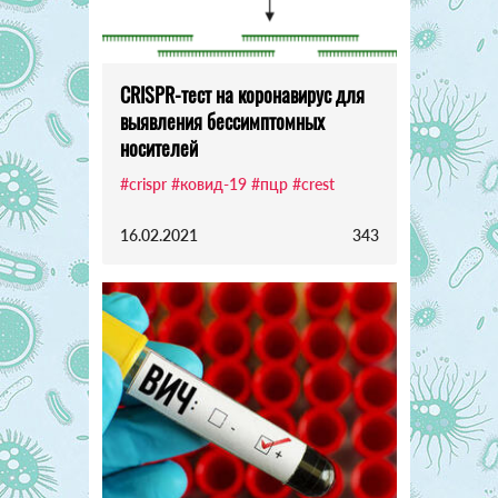
CRISPR-тест на коронавирус для
выявления бессимптомных
носителей
#crispr
#ковид-19
#пцр
#crest
16.02.2021
343