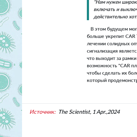
"Нам нужен широки
включать и выключ
действительно хот
В этом будущем могу
больше укрепит CAR 
лечении солидных оп
сигнализация являет
что выходит за рамки
возможность "CAR плю
чтобы сделать их бол
который продемонстри
Источник:
The Scientist, 1 Apr.,2024