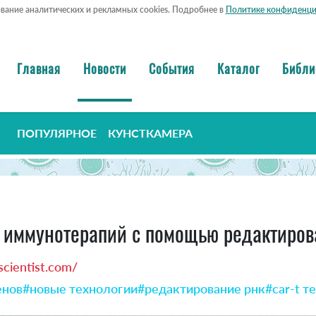
ование аналитических и рекламных cookies. Подробнее в
Политике конфиденци
Главная
Новости
События
Каталог
Библи
ПОПУЛЯРНОЕ
КУНСТКАМЕРА
 иммунотерапий с помощью редактиро
cientist.com/
енов
#новые технологии
#редактирование рнк
#car-t т