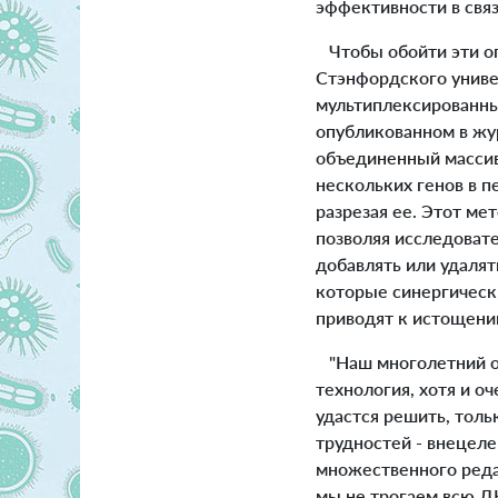
эффективности в свя
Чтобы обойти эти о
Стэнфордского униве
мультиплексированн
опубликованном в ж
объединенный массив
нескольких генов в п
разрезая ее. Этот ме
позволяя исследовате
добавлять или удалят
которые синергическ
приводят к истощению
"Наш многолетний о
технология, хотя и о
удастся решить, толь
трудностей - внецеле
множественного реда
мы не трогаем всю Д