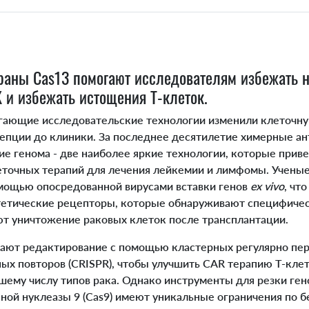
раны Cas13 помогают исследователям избежать 
и избежать истощения Т-клеток.
ающие исследовательские технологии изменили клеточну
цепции до клиники. За последнее десятилетие химерные а
ие генома - две наиболее яркие технологии, которые прив
точных терапий для лечения лейкемии и лимфомы. Ученые
мощью опосредованной вирусами вставки генов
ex vivo
, чт
тетические рецепторы, которые обнаруживают специфичес
ют уничтожение раковых клеток после трансплантации.
ают редактирование с помощью кластерных регулярно п
ых повторов (CRISPR), чтобы улучшить CAR терапию T-клет
шему числу типов рака. Однако инструменты для резки ген
ной нуклеазы 9 (Cas9) имеют уникальные ограничения по б