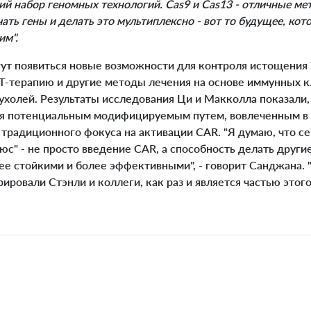
й набор геномных технологий. Cas9 и Cas13 - отличные ме
ать гены и делать это мультиплексно - вот то будущее, кот
им".
т появиться новые возможности для контроля истощения 
T-терапию и другие методы лечения на основе иммунных к
ухолей. Результаты исследования Ци и Макколла показали,
ся потенциальным модифицируемым путем, вовлеченным в 
 традиционного фокуса на активации CAR. "Я думаю, что се
с" - не просто введение CAR, а способность делать други
ее стойкими и более эффективными", - говорит Санджана. "
ровали Стэнли и коллеги, как раз и является частью этого