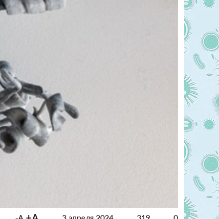
+A
-A
3 апреля 2024
319
0