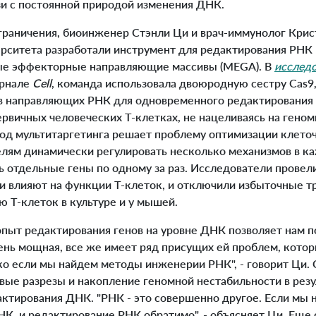
зи с постоянной природой изменения ДНК.
граничения, биоинженер Стэнли Ци и врач-иммунолог Крис
рситета разработали инструмент для редактирования РНК
ые эффекторные направляющие массивы (MEGA). В
исслед
урнале
Cell
, команда использовала двоюродную сестру Cas9,
 направляющих РНК для одновременного редактирования 
ервичных человеческих Т-клетках, не нацеливаясь на гено
тод мультитаргетинга решает проблему оптимизации клето
лям динамически регулировать несколько механизмов в ка
ь отдельные гены по одному за раз. Исследователи провели
и влияют на функции Т-клеток, и отключили избыточные т
 Т-клеток в культуре и у мышей.
пыт редактирования генов на уровне ДНК позволяет нам по
чень мощная, все же имеет ряд присущих ей проблем, кото
ко если мы найдем методы инженерии РНК", - говорит Ци. 
вые разрезы и накопление геномной нестабильности в резу
ктирования ДНК. "РНК - это совершенно другое. Если мы 
НК, и редактирование РНК обратимо", - объясняет Ци. Еще