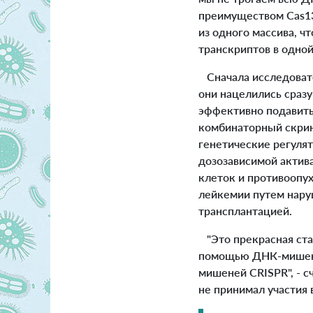
преимуществом Cas13
из одного массива, ч
транскриптов в одной
Сначала исследовате
они нацелились сразу
эффективно подавить
комбинаторный скрин
генетические регуля
дозозависимой актив
клеток и противоопу
лейкемии путем нару
трансплантацией.
"Это прекрасная стат
помощью ДНК-мишене
мишеней CRISPR", - 
не принимал участия 