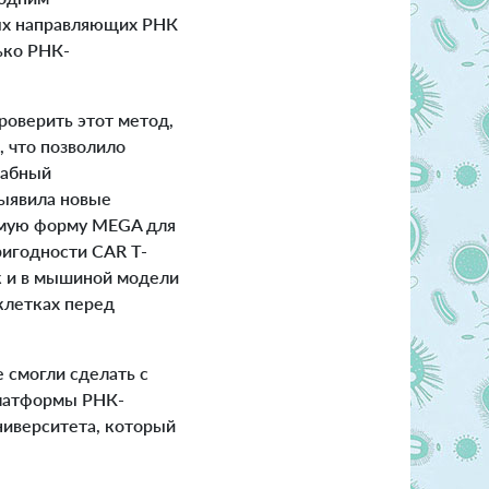
ных направляющих РНК
ько РНК-
роверить этот метод,
, что позволило
табный
ыявила новые
емую форму MEGA для
ригодности CAR T-
к и в мышиной модели
клетках перед
 смогли сделать с
платформы РНК-
ниверситета, который