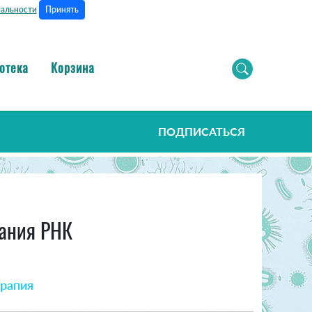
Принять
альности
отека
Корзина
ПОДПИСАТЬСЯ
вания РНК
ерапия