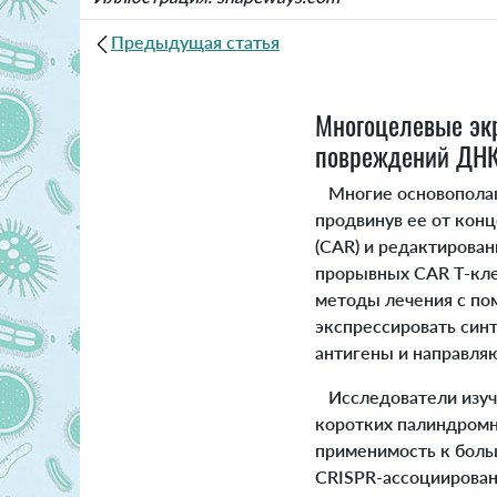
Предыдущая статья
Многоцелевые эк
повреждений ДНК 
Многие основополаг
продвинув ее от кон
(CAR) и редактирован
прорывных CAR T-кле
методы лечения с по
экспрессировать син
антигены и направля
Исследователи изуч
коротких палиндромн
применимость к боль
CRISPR-ассоциирован