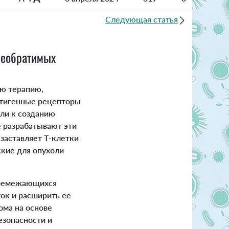
Следующая статья
необратимых
ю терапию,
нтигенные рецепторы
ели к созданию
 разрабатывают эти
о заставляет T-клетки
кие для опухоли
еремежающихся
ок и расширить ее
ома на основе
езопасности и