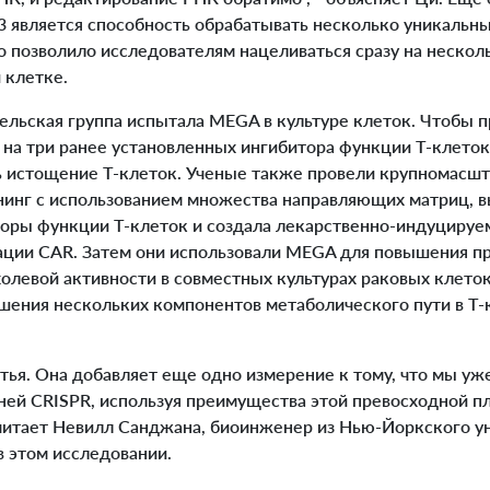
 является способность обрабатывать несколько уникаль
то позволило исследователям нацеливаться сразу на нескол
 клетке.
льская группа испытала MEGA в культуре клеток. Чтобы п
 на три ранее установленных ингибитора функции Т-клеток
 истощение Т-клеток. Ученые также провели крупномасш
инг с использованием множества направляющих матриц, в
торы функции Т-клеток и создала лекарственно-индуциру
ации CAR. Затем они использовали MEGA для повышения п
холевой активности в совместных культурах раковых клето
шения нескольких компонентов метаболического пути в T-
ья. Она добавляет еще одно измерение к тому, что мы уже
й CRISPR, используя преимущества этой превосходной 
считает Невилл Санджана, биоинженер из Нью-Йоркского у
в этом исследовании.