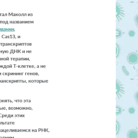
тал Маколл из
 под названием
овании
,
 Cas13, и
транскриптов
мную ДНК и не
чной терапии,
ждой Т-клетке, а не
 скрининг генов,
ранскрипты, которые
нять, что эта
рые, возможно,
Среди этих
льтате
нацеливаемся на РНК,
 одним