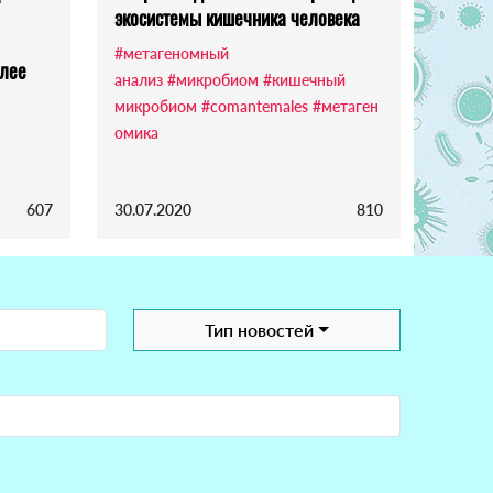
экосистемы кишечника человека
#метагеномный
олее
анализ
#микробиом
#кишечный
микробиом
#comantemales
#метаген
омика
607
30.07.2020
810
Тип новостей