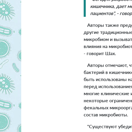
кишечника, дает м
пациентов", - гово
Авторы также предст
другие традиционные 
микробиом и вызыват
влияния на микробио
- говорит Шах.
Авторы отмечают, чт
бактерий в кишечнике
быть использованы н
перед использование
многие клинические 
некоторые ограничен
фекальных микроорга
состав микробиоты.
"Существуют убедите