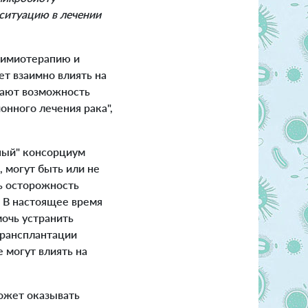
ситуацию в лечении
химиотерапию и
ет взаимно влиять на
дают возможность
нного лечения рака",
ный" консорциум
, могут быть или не
ь осторожность
. В настоящее время
очь устранить
трансплантации
 могут влиять на
ожет оказывать