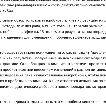
едицине уникальную возможность действительно изменить 
рит Шах.
авили обзор того, как микробиота влияет на реакцию на 
методы лечения рака, а также того, как терапия рака мож
ь побочные эффекты. "В целом, эти результаты подтверж
ту кишечника для уменьшения побочных эффектов традицио
о существует мало понимания того, как выглядит "идеаль
, и как результаты, полученные на доклинических моделях
а практике. Они обращают внимание, что следует проявлят
м пробиотиков или внесением изменений в рацион питания
исследования рака изучают влияние микробиома, чтобы пом
ия и пробелы в понимании. К ним относятся испытания по 
низмов, диетических добавок и новых препаратов, которые
льные доказательства того, что микробиом кишечника м