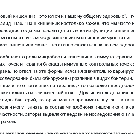
овый кишечник - это ключ к нашему общему здоровью", - 
Халид Шах. "Наш кишечник настолько важен, что мы часто 
последние годы мы начали ценить многие функции кишечник
мозгом и связь между кишечником и нашей иммунной сист
иоз кишечника может негативно сказаться на нашем здоров
ообщают о роли микробиоты кишечника в иммунотерапии 
х точек и терапия блокады иммунных контрольных точек
рака, но ответ на эти формы лечения значительно варьиру
исследований были обнаружены различия в видах бактерий
вших и не ответивших на терапию, что позволяет предполо
жет влиять на клинический ответ. Другие исследования по
 виды бактерий, которые можно принимать внутрь, - а та
фаги могут влиять на состав микробиома кишечника и, в св
 частности, авторы выделяют недавние исследования о вли
 раком.
тка методов лечения, синхронизирующих иммунотерапию и 