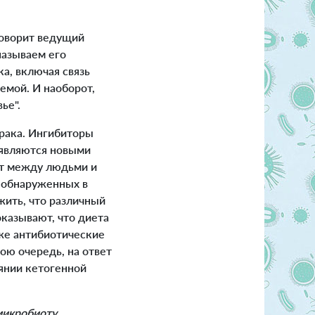
говорит ведущий
называем его
а, включая связь
емой. И наоборот,
ье".
рака. Ингибиторы
 являются новыми
ет между людьми и
, обнаруженных в
жить, что различный
казывают, что диета
кже антибиотические
ою очередь, на ответ
янии кетогенной
микробиоту