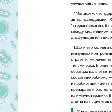
улучшения лечения.
"Мы знаем, что здор
автор исследования 
"вторым" мозгом. В 
между кишечником и 
дисфункция или дисб
Шах и его коллеги с
иммунных контрольны
стратегиями лечения 
типами рака. В ряде 
образцах кала ответи
состав микробиома мо
и пробиотики - живые
препараты и бактерио
на иммунотерапию. В
диеты на пациентов с
"Сегодня разрабо