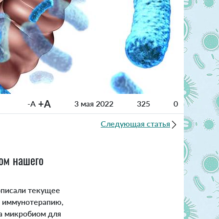
+A
-A
3 мая 2022
325
0
Следующая статья
иом нашего
описали текущее
а иммунотерапию,
на микробиом для