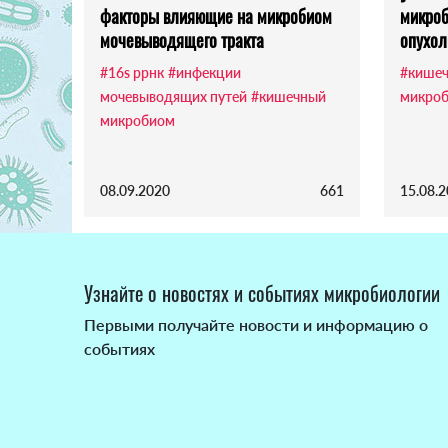
факторы влияющие на микробиом
микроб
мочевыводящего тракта
опухол
#16s ррнк
#инфекции
#кише
мочевыводящих путей
#кишечный
микро
микробиом
08.09.2020
661
15.08.
Узнайте о новостях и событиях микробиологии
Первыми получайте новости и информацию о
событиях