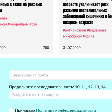
иома в атаке на раковые
возрасте увеличивает риск
и
развития воспалительных
заболеваний кишечника в б
чный
позднем возрасте
биом
#микробиом
#рак
#антибиотики
#кишечный
микробиом
#колит
2020
780
31.07.2020
Продолжите последовательность: 10, 11, 12, 13, 14, ..
Принимаю
Политику конфиденциальности