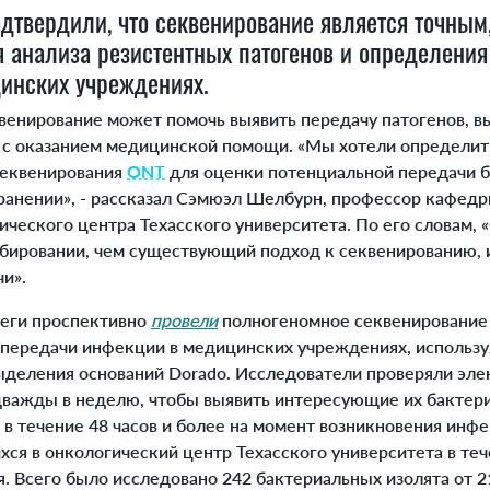
дтвердили, что секвенирование является точным
анализа резистентных патогенов и определения 
инских учреждениях.
енирование может помочь выявить передачу патогенов, 
 с оказанием медицинской помощи. «Мы хотели определит
секвенирования
ONT
для оценки потенциальной передачи 
хранении», - рассказал Сэмюэл Шелбурн, профессор кафе
ческого центра Техасского университета. По его словам,
бировании, чем существующий подход к секвенированию, 
и».
еги проспективно
провели
полногеномное секвенирование 
ередачи инфекции в медицинских учреждениях, использу
ыделения оснований Dorado. Исследователи проверяли эл
важды в неделю, чтобы выявить интересующие их бактери
в течение 48 часов и более на момент возникновения инфе
ся в онкологический центр Техасского университета в те
. Всего было исследовано 242 бактериальных изолята от 21