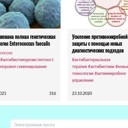
кована полная генетическая
Усиление противомикробной
огия Enterococcus faecalis
защиты с помощью новых
диагностических подходов
ococcus
#антибиотикорезистентност
#антибактериальная
опоровое секвенирование
терапия
#антибиотики
#новы
технологии
#антимикробное
управление
2021
316
23.10.2020