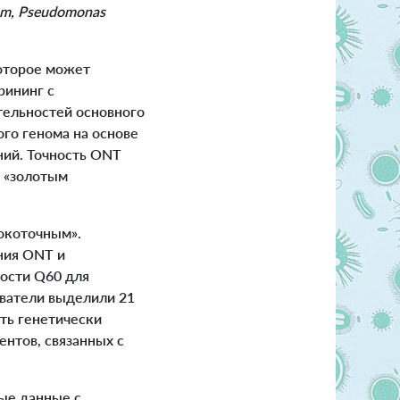
um, Pseudomonas
оторое может
рининг с
тельностей основного
го генома на основе
ний. Точность ONT
и «золотым
окоточным».
ния ONT и
ности Q60 для
ователи выделили 21
ть генетически
ентов, связанных с
ые данные с