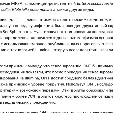
ключая MRSA, ванкомицин-резистентный
Enterococcus faeci
 coli
и
Klebsiella pneumoniae
, а также другие виды.
ию, для выявления штаммов с генетическим сходством, к
иальную передачу инфекции, был проведен двухэтапный ск
m SeqSphereþ для мультилокусного типирования последова
ля определения однонуклеотидных полиморфизмов основно
с использованием ранее опубликованных пороговых значе
нии с технологией Illumina, которую исследователи назвал
ели пришли к выводу, что секвенирование ONT было «выс
сследования показали, что после проведения секвенирова
ирования на Illumina, ONT достиг среднего балла идентич
даже при низком уровне покрытия. Используя ONT, исслед
критериям возможной передачи. Эти изоляты образовали пя
 причем более 70% изолятов кластера происходили от паци
в медицинских учреждениях.
что секвенирование ONT позволяет получать своевременн