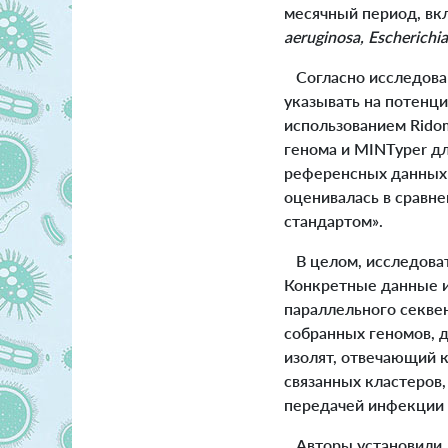
месячный период, в
aeruginosa, Escherichia
Согласно исследован
указывать на потенц
использованием Rido
генома и MINTyper д
референсных данных 
оценивалась в сравне
стандартом».
В целом, исследоват
Конкретные данные и
параллельного секвен
собранных геномов, 
изолят, отвечающий 
связанных кластеров,
передачей инфекции 
Авторы установили, 