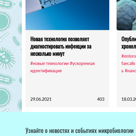
Новая технология позволяет
Опубли
диагностировать инфекции за
хронол
несколько минут
#enter
#новые технологии
#ускоренная
faecalis
идентификация
ь
#нан
29.06.2021
403
18.03.
Узнайте о новостях и событиях микробиологии