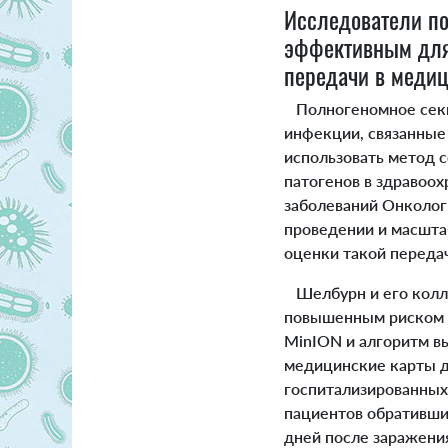
Исследователи по
эффективным для 
передачи в медиц
Полногеномное секв
инфекции, связанные
использовать метод 
патогенов в здравоо
заболеваний Онкологи
проведении и масшта
оценки такой передач
Шелбурн и его колл
повышенным риском п
MinION и алгоритм в
медицинские карты д
госпитализированных 
пациентов обративших
дней после заражения