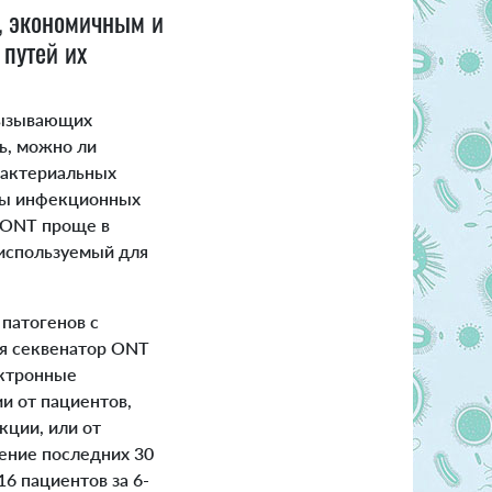
, экономичным и
путей их
вызывающих
ь, можно ли
бактериальных
дры инфекционных
 «ONT проще в
используемый для
патогенов с
я секвенатор ONT
ектронные
и от пациентов,
кции, или от
чение последних 30
6 пациентов за 6-