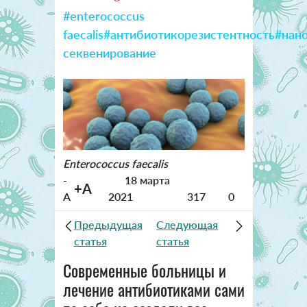
#enterococcus
faecalis
#антибиотикорезистентность
#нан
секвенирование
Enterococcus faecalis
-
18 марта
+A
A
2021
317
0
Предыдущая
Следующая
статья
статья
Современные больницы и
лечение антибиотиками сами