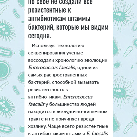
по себе не создали все
резистентные к
антибиотикам штаммы
бактерий, которые мы видим
сегодня.
Используя технологию
секвенирования ученые
воссоздали хронологию эволюции
Enterococcus faecalis
, одной из
самых распространенных
бактерий, способной вызывать
резистентность к
антибиотикам.
Enterococcus
faecalis
у большинства людей
находится в желудочно-кишечном
тракте и не причиняет вреда
хозяину. Чаще всего резистентные
к антибиотикам штаммы
E. faecalis