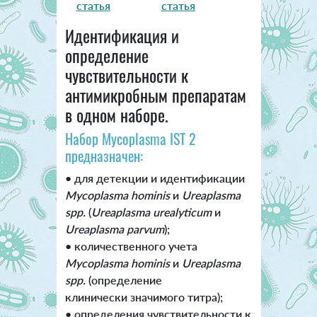
статья
статья
Идентификация и
определение
чувствительности к
антимикробным препаратам
в одном наборе.
Набор Mycoplasma IST 2
предназначен:
• для детекции и идентификации
Mycoplasma hominis
и
Ureaplasma
spp.
(
Ureaplasma urealyticum
и
Ureaplasma parvum
);
• количественного учета
Mycoplasma hominis
и
Ureaplasma
spp.
(определение
клинически значимого титра);
• определения чувствительности к