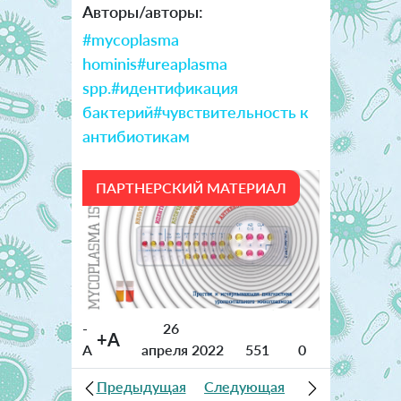
Авторы/авторы:
#mycoplasma
hominis
#ureaplasma
spp.
#идентификация
бактерий
#чувствительность к
антибиотикам
ПАРТНЕРСКИЙ МАТЕРИАЛ
-
26
+A
A
апреля 2022
551
0
Предыдущая
Следующая