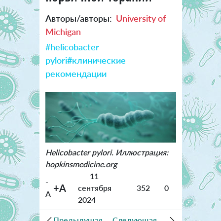
Авторы/авторы:
University of
Michigan
#helicobacter
pylori
#клинические
рекомендации
Helicobacter pylori. Иллюстрация:
hopkinsmedicine.org
11
-
+A
сентября
352
0
A
2024
Предыдущая
Следующая