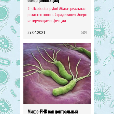
обзор (аннотация)
#helicobacter pylori
#бактериальная
резистентность
#эрадикация
#перс
истирующие инфекции
29.04.2021
534
Микро-РНК как центральный