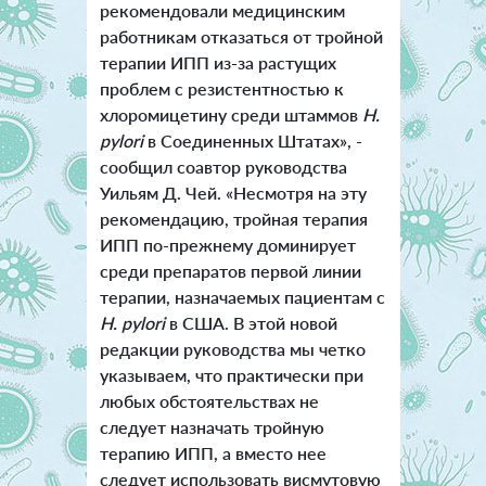
рекомендовали медицинским
работникам отказаться от тройной
терапии ИПП из-за растущих
проблем с резистентностью к
хлоромицетину среди штаммов
H.
pylori
в Соединенных Штатах», -
сообщил соавтор руководства
Уильям Д. Чей. «Несмотря на эту
рекомендацию, тройная терапия
ИПП по-прежнему доминирует
среди препаратов первой линии
терапии, назначаемых пациентам с
H. pylori
в США. В этой новой
редакции руководства мы четко
указываем, что практически при
любых обстоятельствах не
следует назначать тройную
терапию ИПП, а вместо нее
следует использовать висмутовую