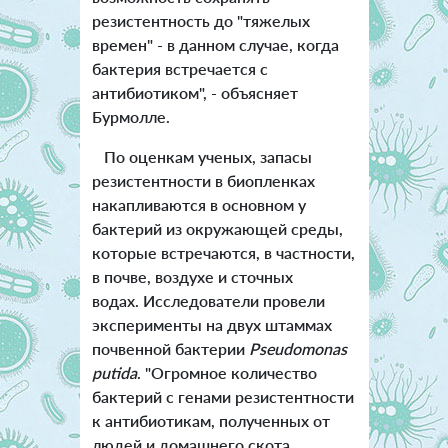
резистентность до "тяжелых
времен" - в данном случае, когда
бактерия встречается с
антибиотиком", - объясняет
Бурмолле.
По оценкам ученых, запасы
резистентности в биопленках
накапливаются в основном у
бактерий из окружающей среды,
которые встречаются, в частности,
в почве, воздухе и сточных
водах. Исследователи провели
эксперименты на двух штаммах
почвенной бактерии
Pseudomonas
putida
. "Огромное количество
бактерий с генами резистентности
к антибиотикам, полученных от
людей и домашнего скота,