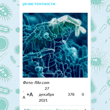
резистентности
Фото: flikr.com
27
-
+A
декабря
378
0
A
2021