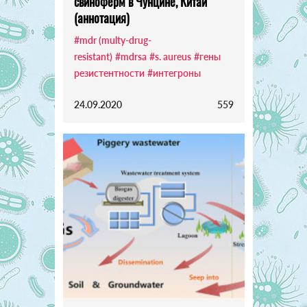
свиноферм в Чунцине, Китай
(аннотация)
#mdr (multy-drug-
resistant)
#mdrsa
#s. aureus
#гены
резистентности
#интегроны
24.09.2020
559