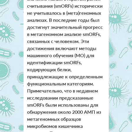
считывания (smORFs) исторически
не учитывалось в (мета)геномных
анализах. В последние годы был
достигнут значительный прогресс
в метагеномном анализе smORFs,
связанных с человеком. Эти
достижения включают методы
машинного обучения (MО) для
идентификации smORFs,
кодирующих белки,
принадлежащие к определенным
функциональным категориям.
Примечательно, что в недавнем
исследовании предсказанные
smORFs были использованы для
обнаружения около 2000 АМП из
метагеномных образцов
микробиомов кишечника