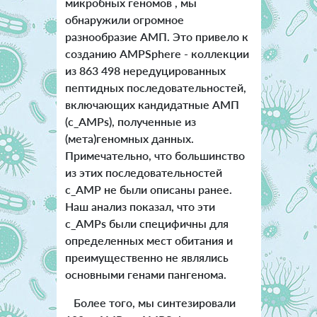
микробных геномов , мы
обнаружили огромное
разнообразие АМП. Это привело к
созданию AMPSphere - коллекции
из 863 498 нередуцированных
пептидных последовательностей,
включающих кандидатные АМП
(c_AMPs), полученные из
(мета)геномных данных.
Примечательно, что большинство
из этих последовательностей
c_AMP не были описаны ранее.
Наш анализ показал, что эти
c_AMPs были специфичны для
определенных мест обитания и
преимущественно не являлись
основными генами пангенома.
Более того, мы синтезировали