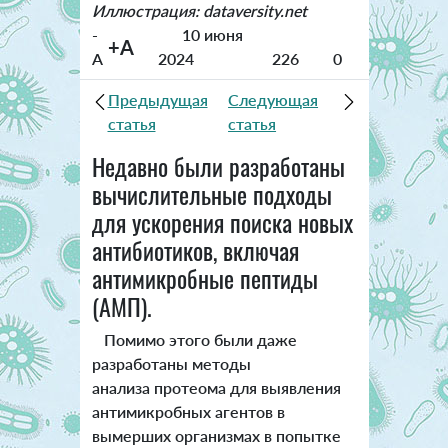
Иллюстрация: dataversity.net
-
10 июня
+A
A
2024
226
0
Предыдущая
Следующая
статья
статья
Недавно были разработаны
вычислительные подходы
для ускорения поиска новых
антибиотиков, включая
антимикробные пептиды
(АМП).
Помимо этого были даже
разработаны методы
анализа протеома для выявления
антимикробных агентов в
вымерших организмах в попытке