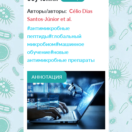
Авторы/авторы:
Célio Dias
Santos-Júnior et al.
#антимикробные
пептиды
#глобальный
микробиом
#машинное
обучение
#новые
антимикробные препараты
АННОТАЦИЯ