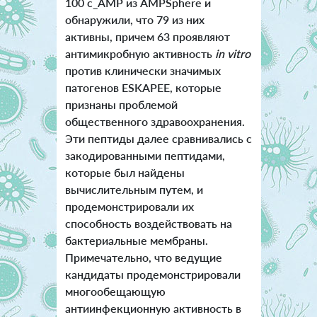
100 c_AMP из AMPSphere и
обнаружили, что 79 из них
активны, причем 63 проявляют
антимикробную активность
in vitro
против клинически значимых
патогенов ESKAPEE, которые
признаны проблемой
общественного здравоохранения.
Эти пептиды далее сравнивались с
закодированными пептидами,
которые был найдены
вычислительным путем, и
продемонстрировали их
способность воздействовать на
бактериальные мембраны.
Примечательно, что ведущие
кандидаты продемонстрировали
многообещающую
антиинфекционную активность в