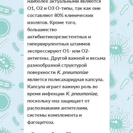
наиболее актуальными являются
О1, О2 и О3 О-типы, так как они
составляют 80% клинических
изолятов. Кроме того,
большинство
антибиотикорезистентных и
гипервирулентных штаммов
экспрессируют O1- или O2-
антигены. Другой важной и весьма
разнообразной структурой
поверхности
K. pneumoniae
является полисахаридная капсула.
Капсула играет важную роль во
время инфекции
K. pneumoniae
,
поскольку она защищает от
распознавания антителами,
системы комплемента и
фагоцитоза.