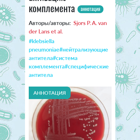
комплемента
аннотация
Авторы/авторы:
Sjors P. A. van
der Lans et al.
#klebsiella
pneumoniae
#нейтрализующие
антитела
#система
комплемента
#специфические
антитела
АННОТАЦИЯ