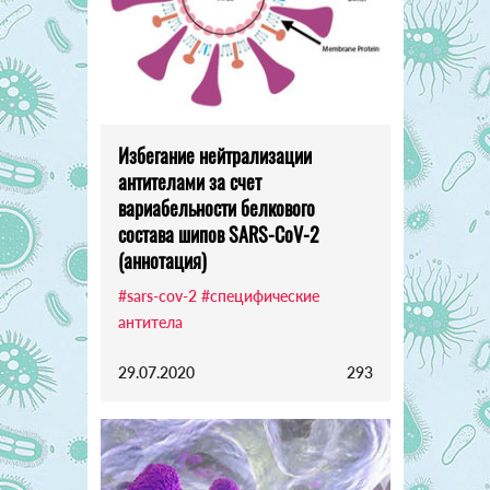
Избегание нейтрализации
антителами за счет
вариабельности белкового
состава шипов SARS-CoV-2
(аннотация)
#sars-cov-2
#специфические
антитела
29.07.2020
293