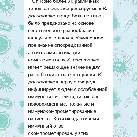
Описано более 70 различных
типов капсул, экспрессируемых
K.
pneumoniae
, и еще больше типов
было предсказано на основе
генетического разнообразия
капсульного локуса. Улучшенное
понимание опосредованной
антителами активации
комплемента на
K. pneumoniae
имеет решающее значение для
разработки антителотерапии.
K.
pneumoniae
в первую очередь
инфицирует людей с ослабленной
иммунной системой, таких как
новорожденные, пожилые и
иммунокомпрометированные
пациенты. Хотя их адаптивный
иммунный ответ
скомпрометирован, у этих