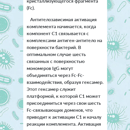
кристаллизующегося фрагмента
(Fc).
Антителозависимая активация
комплемента начинается, когда
компонент С1 связывается с
комплексами антиген-антитело на
поверхности бактерий. В
оптимальном случае шесть
связанных с поверхностью
мономеров IgG могут
объединяться через Fc-Fc-
взаимодействия, образуя гексамер.
Этот гексамер служит
платформой, к которой C1 может
присоединиться через свои шесть
Fc-связывающих доменов, что
приводит к активации C1 и началу
реакции комплемента. Активация