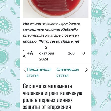
Негемолитические серо-белые,
мукоидные колонии Klebsiella
pneumoniae на агаре с овечьей
кровью. Фото: researchgate.net
2
-
+A
октября
268
0
A
2024
Предыдущая
Следующая
статья
статья
Система комплемента
человека играет ключевую
роль в первых линиях
защиты от вторжения