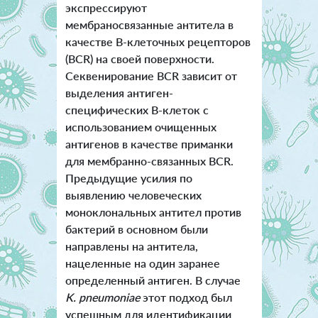
экспрессируют
мембраносвязанные антитела в
качестве В-клеточных рецепторов
(BCR) на своей поверхности.
Секвенирование BCR зависит от
выделения антиген-
специфических В-клеток с
использованием очищенных
антигенов в качестве приманки
для мембранно-связанных BCR.
Предыдущие усилия по
выявлению человеческих
моноклональных антител против
бактерий в основном были
направлены на антитела,
нацеленные на один заранее
определенный антиген. В случае
K. pneumoniae
этот подход был
успешным для идентификации