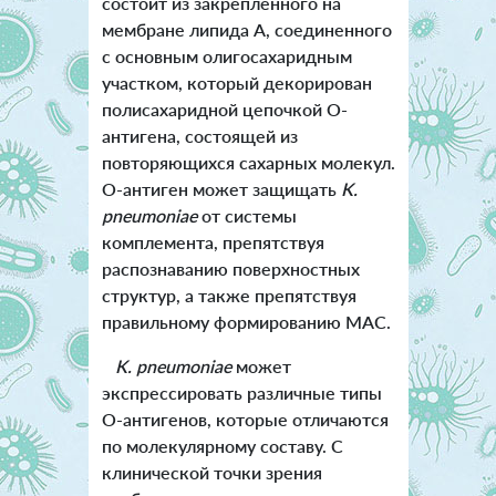
состоит из закрепленного на
мембране липида А, соединенного
с основным олигосахаридным
участком, который декорирован
полисахаридной цепочкой О-
антигена, состоящей из
повторяющихся сахарных молекул.
О-антиген может защищать
K.
pneumoniae
от системы
комплемента, препятствуя
распознаванию поверхностных
структур, а также препятствуя
правильному формированию MAC.
K. pneumoniae
может
экспрессировать различные типы
О-антигенов, которые отличаются
по молекулярному составу. С
клинической точки зрения