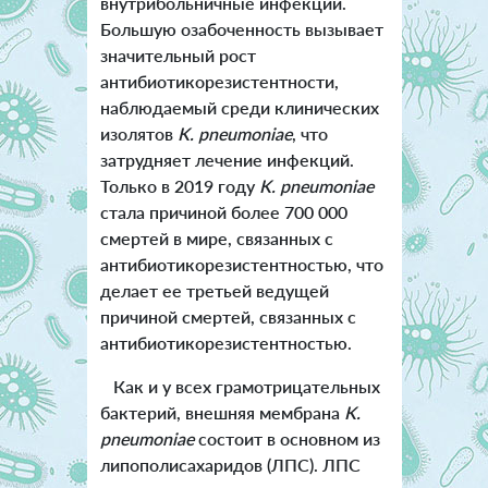
внутрибольничные инфекции.
Большую озабоченность вызывает
значительный рост
антибиотикорезистентности,
наблюдаемый среди клинических
изолятов
K. pneumoniae
, что
затрудняет лечение инфекций.
Только в 2019 году
K. pneumoniae
стала причиной более 700 000
смертей в мире, связанных с
антибиотикорезистентностью, что
делает ее третьей ведущей
причиной смертей, связанных с
антибиотикорезистентностью.
Как и у всех грамотрицательных
бактерий, внешняя мембрана
K.
pneumoniae
состоит в основном из
липополисахаридов (ЛПС). ЛПС