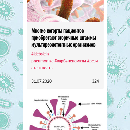
Многие когорты пациентов
приобретают вторичные штаммы
мультирезистентных организмов
#klebsiella
pneumoniae
#карбапенемазы
#рези
стентность
31.07.2020
324