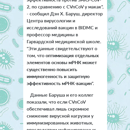
2, по сравнению с CVnCoV у макак",
- сообщил Дэн Х. Баруш, директор
Центра вирусологии и
исследований вакцин в BIDMC и
профессор медицины в
Гарвардской медицинской школе.
"Эти данные свидетельствуют о
том, что
оптимизация отдельных
элементов основы мРНК может
существенно повысить
иммуногенность и защитную
эффективность мРНК-вакцин
".
Данные Баруша и его коллег
показали, что если CVnCoV
обеспечивал лишь скромное
снижение вирусной нагрузки у
иммунизированных животных,
впоследствии инфицированных