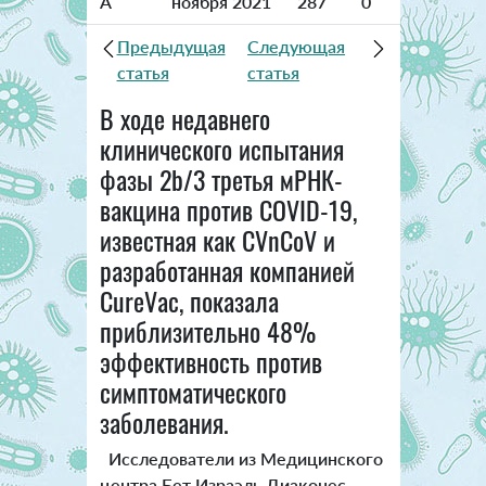
A
ноября 2021
287
0
Предыдущая
Следующая
статья
статья
В ходе недавнего
клинического испытания
фазы 2b/3 третья мРНК-
вакцина против COVID-19,
известная как CVnCoV и
разработанная компанией
CureVac, показала
приблизительно 48%
эффективность против
симптоматического
заболевания.
Исследователи из Медицинского
центра Бет Израэль Диаконес