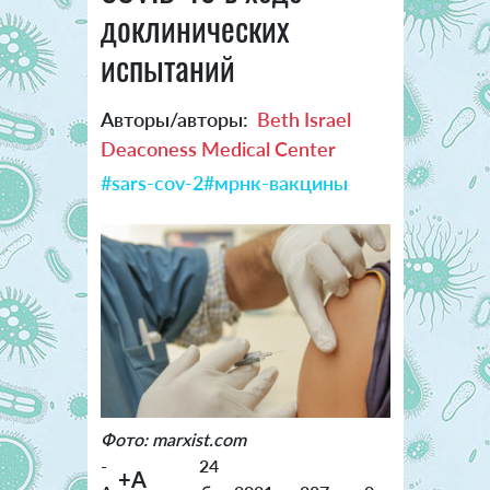
доклинических
испытаний
Авторы/авторы:
Beth Israel
Deaconess Medical Center
#sars-cov-2
#мрнк-вакцины
Фото: marxist.com
-
24
+A