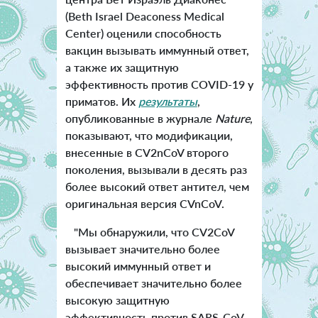
(Beth Israel Deaconess Medical
Center) оценили способность
вакцин вызывать иммунный ответ,
а также их защитную
эффективность против COVID-19 у
приматов. Их
результаты
,
опубликованные в журнале
Nature
,
показывают, что модификации,
внесенные в CV2nCoV второго
поколения, вызывали в десять раз
более высокий ответ антител, чем
оригинальная версия CVnCoV.
"Мы обнаружили, что CV2CoV
вызывает значительно более
высокий иммунный ответ и
обеспечивает значительно более
высокую защитную
эффективность против SARS-CoV-