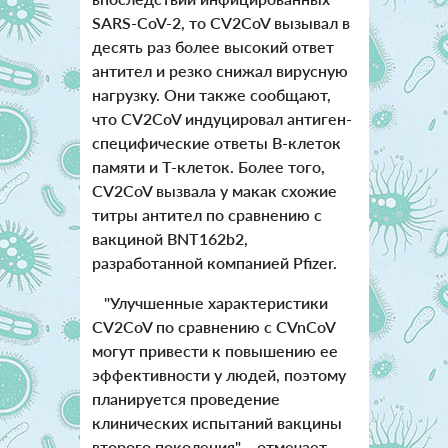
SARS-CoV-2, то CV2CoV вызывал в
десять раз более высокий ответ
антител и резко снижал вирусную
нагрузку. Они также сообщают,
что CV2CoV индуцировал антиген-
специфические ответы В-клеток
памяти и Т-клеток. Более того,
CV2CoV вызвала у макак схожие
титры антител по сравнению с
вакциной BNT162b2,
разработанной компанией Pfizer.
"Улучшенные характеристики
CV2CoV по сравнению с CVnCoV
могут привести к повышению ее
эффективности у людей, поэтому
планируется проведение
клинических испытаний вакцины
второго поколения", - отмечает