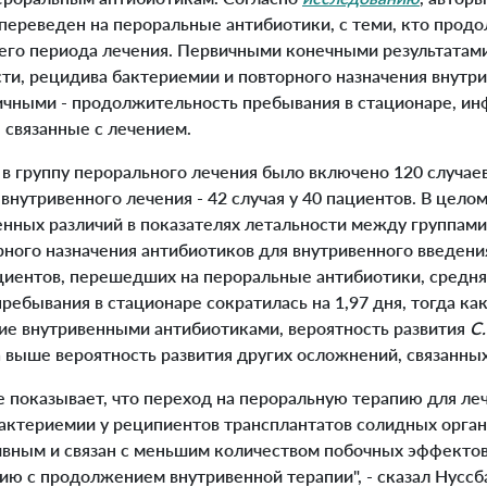
 переведен на пероральные антибиотики, с теми, кто про
сего периода лечения. Первичными конечными результатам
сти, рецидива бактериемии и повторного назначения внутр
ричными - продолжительность пребывания в стационаре, и
 связанные с лечением.
 группу перорального лечения было включено 120 случаев
 внутривенного лечения - 42 случая у 40 пациентов. В целом
нных различий в показателях летальности между группами
рного назначения антибиотиков для внутривенного введени
ациентов, перешедших на пероральные антибиотики, средня
ебывания в стационаре сократилась на 1,97 дня, тогда как
е внутривенными антибиотиками, вероятность развития
C.
за выше вероятность развития других осложнений, связанны
показывает, что переход на пероральную терапию для ле
актериемии у реципиентов трансплантатов солидных орган
вным и связан с меньшим количеством побочных эффектов,
ию с продолжением внутривенной терапии", - сказал Нуссба