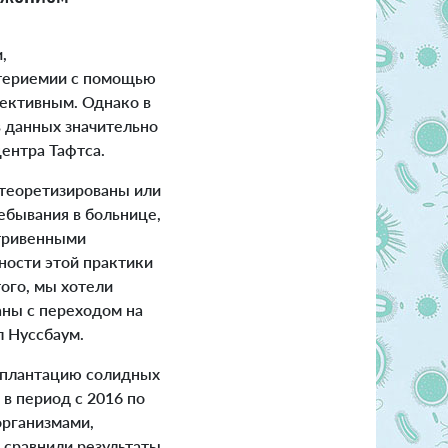
,
ктериемии с помощью
ективным. Однако в
 данных значительно
ентра Тафтса.
 теоретизированы или
бывания в больнице,
утривенными
ности этой практики
ого, мы хотели
аны с переходом на
л Нуссбаум.
сплантацию солидных
 в период с 2016 по
организмами,
ы сравнили результаты