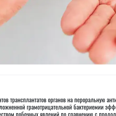
тов трансплантатов органов на пероральную ант
ложненной грамотрицательной бактериемии эффе
еством побочных явлений по сравнению с продо