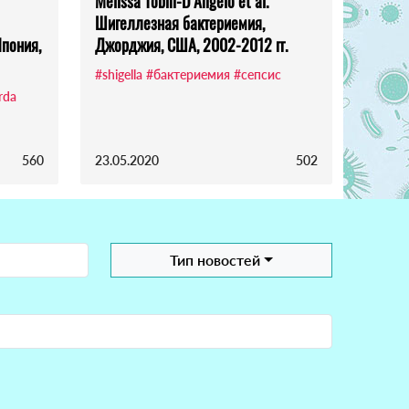
Melissa Tobin-D’Angelo et al.
Шигеллезная бактериемия,
Япония,
Джорджия, США, 2002-2012 гг.
#shigella
#бактериемия
#сепсис
rda
560
23.05.2020
502
Тип новостей