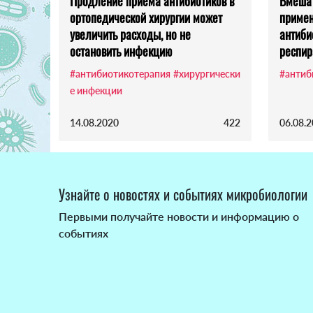
Продление приема антибиотиков в
Вмешат
ортопедической хирургии может
примен
увеличить расходы, но не
антиби
остановить инфекцию
респир
#антибиотикотерапия
#хирургически
#антиб
е инфекции
14.08.2020
422
06.08.
Узнайте о новостях и событиях микробиологии
Первыми получайте новости и информацию о
событиях