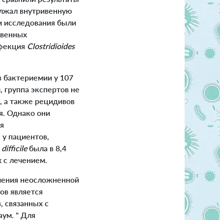
должал внутривенную
и исследования были
ивенных
нфекция
Clostridioides
 бактериемии у 107
, группа экспертов не
, а также рецидивов
я. Однако они
я
 у пациентов,
 difficile
была в 8,4
х с лечением.
чения неосложненной
ов является
 связанных с
ум. " Для