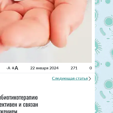
+A
-A
22 января 2024
271
0
Следующая статья
ибиотикотерапию
ктивен и связан
лжением