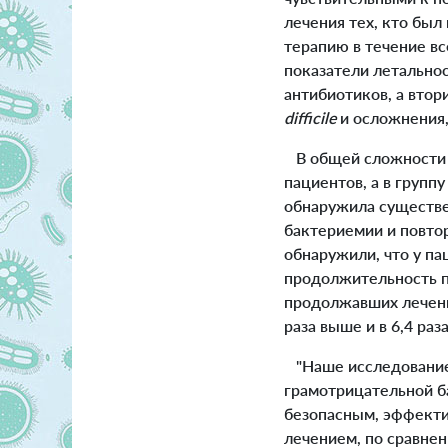
лечения тех, кто был
терапию в течение в
показатели летально
антибиотиков, а вто
difficile
и осложнения,
В общей сложности в
пациентов, а в группу
обнаружила существе
бактериемии и повто
обнаружили, что у п
продолжительность пр
продолжавших лечени
раза выше и в 6,4 ра
"Наше исследование 
грамотрицательной б
безопасным, эффекти
лечением, по сравнен