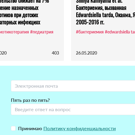
ельство снижает на 7%
Shinya Kamiyama et al.
ение назначенных
Бактериемия, вызванная
отиков при детских
Edwardsiella tarda, Окаяма, 
аторных инфекциях
2005-2016 гг.
иотикотерапия
#педиатрия
#бактериемия
#edwardsiella ta
2020
403
26.05.2020
Пять раз по пять?
Принимаю
Политику конфиденциальности