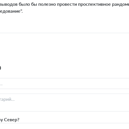
выводов было бы полезно провести проспективное рандом
едование".
0
ву Север?