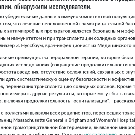
апии, обнаружили исследователи.
о убедительные данные в иммунокомпетентной популяции
 том, что лечение неосложненной грамотрицательной ба
ых антимикробных препаратов является безопасным и эфф
нным иммунитетом и при трансплантации солидных органов
лиэзер З. Нуссбаум, врач-инфекционист из Медицинского ц
альные преимущества пероральной терапии, которые были
ущих исследованиях (сокращение продолжительности пре
ростота введения, отсутствие осложнений, связанных с вн
ели дать систематическую оценку безопасности и эффектив
ов, перенесших трансплантацию солидных органов. Кроме т
нно измерить другие результаты, которые могут быть связ
 включая продолжительность госпитализации", - рассказа
с коллегами выявили всех реципиентов, перенесших тран
ьниц Massachusetts General и Brigham and Women's Hospital
енной грамотрицательной бактериемией, вызванной микро
ероральным антибиотикам. Согласно
исследованию
, автор