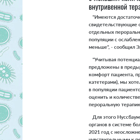
внутривенной тер
"Имеются достаточн
свидетельствующие о
отдельных пероральн
популяции с ослабле
меньше", - сообщил Э
"Учитывая потенци
предложены в предыд
комфорт пациента, п
катетерами), мы хот
в популяции пациент
оценить и количестве
пероральную терапию,
Для этого Нуссбаум 
органов в системе бол
2021 год с неосложн
чувствительными к п