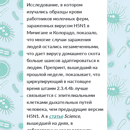
Исследование, в котором
изучались образцы крови
работников молочных ферм,
зараженных вирусом H5N1 в
Мичигане и Колорадо, показало,
что многие случаи заражения
людей остались незамеченными,
что дает вирусу домашнего скота
больше шансов адаптироваться к
людям. Препринт, вышедший на
прошлой неделе, показывает, что
циркулирующий в настоящее
время штамм 2.3.4.4b лучше
связывается с эпителиальными
клетками дыхательных путей
человека, чем предыдущие версии
H5N1. А в
статье
Science
,
вышедшей на днях, в
лабораторных исследованиях