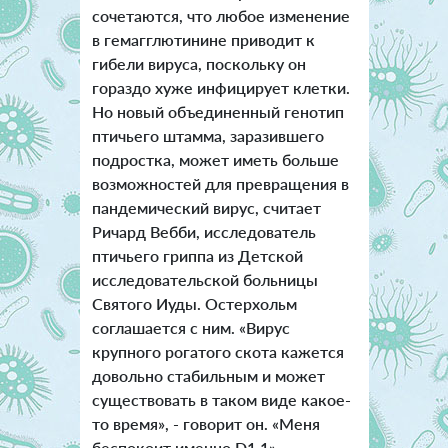
сочетаются, что любое изменение
в гемагглютинине приводит к
гибели вируса, поскольку он
гораздо хуже инфицирует клетки.
Но новый объединенный генотип
птичьего штамма, заразившего
подростка, может иметь больше
возможностей для превращения в
пандемический вирус, считает
Ричард Вебби, исследователь
птичьего гриппа из Детской
исследовательской больницы
Святого Иуды. Остерхольм
соглашается с ним. «Вирус
крупного рогатого скота кажется
довольно стабильным и может
существовать в таком виде какое-
то время», - говорит он. «Меня
беспокоит именно D1.1».