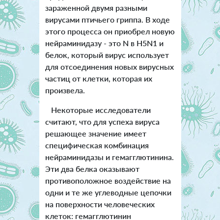
зараженной двумя разными
вирусами птичьего гриппа. В ходе
этого процесса он приобрел новую
нейраминидазу - это N в H5N1 и
белок, который вирус использует
для отсоединения новых вирусных
частиц от клетки, которая их
произвела.
Некоторые исследователи
считают, что для успеха вируса
решающее значение имеет
специфическая комбинация
нейраминидазы и гемагглютинина.
Эти два белка оказывают
противоположное воздействие на
одни и те же углеводные цепочки
на поверхности человеческих
клеток: гемагглютинин