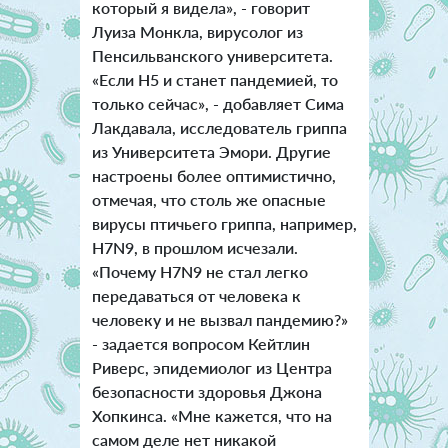
который я видела», - говорит
Луиза Монкла, вирусолог из
Пенсильванского университета.
«Если H5 и станет пандемией, то
только сейчас», - добавляет Сима
Лакдавала, исследователь гриппа
из Университета Эмори. Другие
настроены более оптимистично,
отмечая, что столь же опасные
вирусы птичьего гриппа, например,
H7N9, в прошлом исчезали.
«Почему H7N9 не стал легко
передаваться от человека к
человеку и не вызвал пандемию?»
- задается вопросом Кейтлин
Риверс, эпидемиолог из Центра
безопасности здоровья Джона
Хопкинса. «Мне кажется, что на
самом деле нет никакой