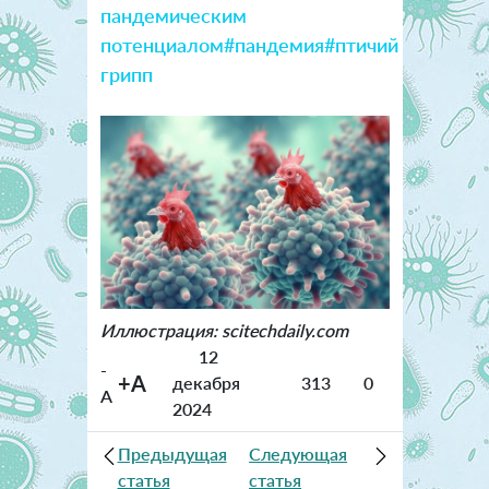
пандемическим
потенциалом
#пандемия
#птичий
грипп
Иллюстрация: scitechdaily.com
12
-
+A
декабря
313
0
A
2024
Предыдущая
Следующая
статья
статья