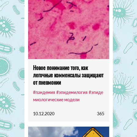
Новое понимание того, как
легочные комменсалы защищают
от пневмонии
#пандемия
#эпидемилогия
#эпиде
миологические модели
10.12.2020
365