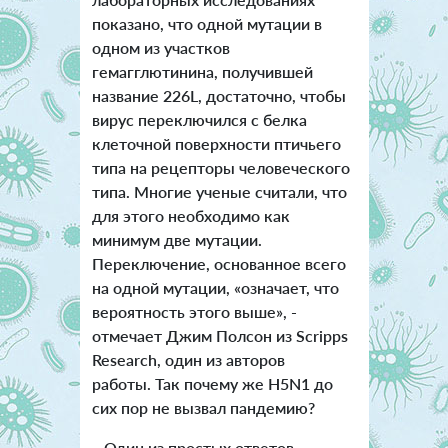
показано, что одной мутации в
одном из участков
гемагглютинина, получившей
название 226L, достаточно, чтобы
вирус переключился с белка
клеточной поверхности птичьего
типа на рецепторы человеческого
типа. Многие ученые считали, что
для этого необходимо как
минимум две мутации.
Переключение, основанное всего
на одной мутации, «означает, что
вероятность этого выше», -
отмечает Джим Полсон из Scripps
Research, один из авторов
работы. Так почему же H5N1 до
сих пор не вызвал пандемию?
Один из простых ответов