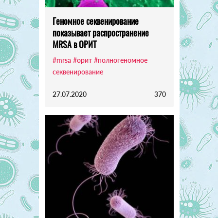
Геномное секвенирование
показывает распространение
MRSA в ОРИТ
#mrsa
#орит
#полногеномное
секвенирование
27.07.2020
370