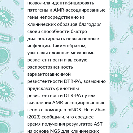
позволила идентифицировать
патогены и AMR-ассоциированные
гены непосредственно из
клинических образцов благодаря
своей способности быстро
диагностировать невыясненные
инфекции. Таким образом,
учитывая сложные механизмы
резистентности и высокую
распространенность
вариантозависимой
резистентности DTR-PA, возможно
предсказать фенотипы
резистентности DTR-PA путем
выявления AMR-ассоциированных
генов с помощью mNGS. Hu и Zhao
(2023) сообщили, что среднее
время получения результатов AST
на основе NGS для клинических