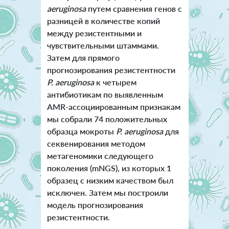
aeruginosa
путем сравнения генов с
разницей в количестве копий
между резистентными и
чувствительными штаммами.
Затем для прямого
прогнозирования резистентности
P. aeruginosa
к четырем
антибиотикам по выявленным
AMR-ассоциированным признакам
мы собрали 74 положительных
образца мокроты
P. aeruginosa
для
секвенирования методом
метагеномики следующего
поколения (mNGS), из которых 1
образец с низким качеством был
исключен. Затем мы построили
модель прогнозирования
резистентности.