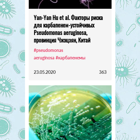
Yan-Yan Hu et al. Факторы риска
для карбапенем-устойчивых
Pseudomonas aeruginosa,
провинция Чжэцзян, Китай
#pseudomonas
aeruginosa
#карбапенемы
23.05.2020
363