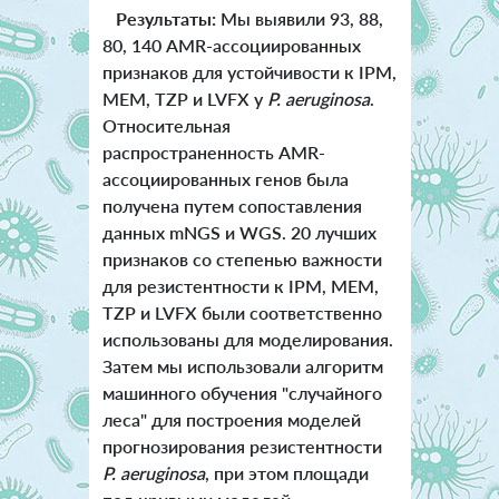
Результаты:
Мы выявили 93, 88,
80, 140 AMR-ассоциированных
признаков для устойчивости к IPM,
MEM, TZP и LVFX у
P. aeruginosa
.
Относительная
распространенность AMR-
ассоциированных генов была
получена путем сопоставления
данных mNGS и WGS. 20 лучших
признаков со степенью важности
для резистентности к IPM, MEM,
TZP и LVFX были соответственно
использованы для моделирования.
Затем мы использовали алгоритм
машинного обучения "случайного
леса" для построения моделей
прогнозирования резистентности
P. aeruginosa
, при этом площади