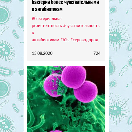
бактерии более чувствительными
к антибиотикам
#бактериальная
резистентность
#чувствительность
к
антибиотикам
#h2s
#сероводород
13.08.2020
724