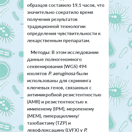
образцов составило 19,1 часов, что
значительно сократило время
получения результатов
традиционной технологии
определения чувствительности к
лекарственным препаратам.
Методы:
В этом исследовании
данные полногеномного
секвенирования (WGS) 494
изолятов
P. aeruginosa
были
использованы для скрининга
ключевых генов, связанных с
антимикробной резистентностью
(AMR) и резистентностью к
имипенему (IPM), меропенему
(MEM), пиперациллину/
тазобактаму (TZP) и
левофлоксацину (LVFX) у
P.