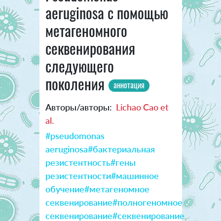
aeruginosa с помощью
метагеномного
секвенирования
следующего
поколения
аннотация
Авторы/авторы:
Lichao Cao et
al.
#pseudomonas
aeruginosa
#бактериальная
резистентность
#гены
резистентности
#машинное
обучение
#метагеномное
секвенирование
#полногеномное
секвенирование
#секвенирование