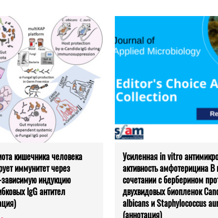
ота кишечника человека
Усиленная in vitro антимикр
рует иммунитет через
активность амфотерицина B 
-зависимую индукцию
сочетании с берберином про
ибковых IgG антител
двухвидовых биопленок Can
ация)
albicans и Staphylococcus au
(аннотация)