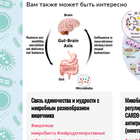
Вам также может быть интересно
Связь одиночества и мудрости с
Микоби
микробным разнообразием
регули
кишечника
CARD9
антигр
#кишечная
(аннот
микробиота
#нейродегенеративные