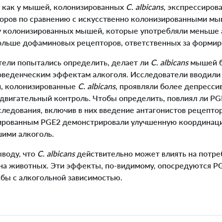
мя как у мышей, колонизированных
C. albicans
, экспрессиров
ров по сравнению с искусственно колонизированными мы
 у колонизированных мышей, которые употребляли меньше 
ольше дофаминовых рецепторов, ответственных за форми
ели попытались определить, делает ли
C. albicans
мышей 
оведенческим эффектам алкоголя. Исследователи вводили
и, колонизированные
C. albicans
, проявляли более депресси
двигательный контроль. Чтобы определить, повлиял ли PG
следования, включив в них введение антагонистов рецепто
ированным PGE2 демонстрировали улучшенную координаци
ими алкоголь.
воду, что
C. albicans
действительно может влиять на потре
 на животных. Эти эффекты, по-видимому, опосредуются PG
ьбы с алкогольной зависимостью.