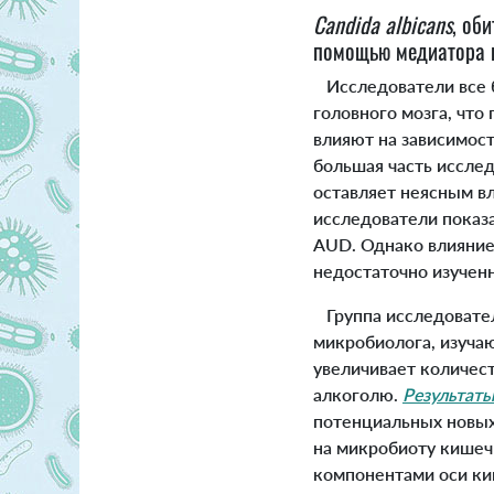
Candida albicans
, об
помощью медиатора 
Исследователи все б
головного мозга, что
влияют на зависимост
большая часть исслед
оставляет неясным в
исследователи показ
AUD. Однако влияни
недостаточно изучен
Группа исследовател
микробиолога, изуч
увеличивает количест
алкоголю.
Результат
потенциальных новых 
на микробиоту кишеч
компонентами оси киш