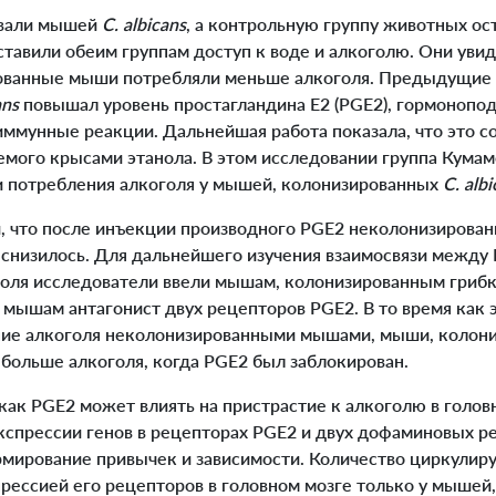
вали мышей
C. albicans
, а контрольную группу животных ос
тавили обеим группам доступ к воде и алкоголю. Они увид
ованные мыши потребляли меньше алкоголя. Предыдущие
ans
повышал уровень простагландина E2 (PGE2), гормонопо
иммунные реакции. Дальнейшая работа показала, что это 
емого крысами этанола. В этом исследовании группа Кумам
и потребления алкоголя у мышей, колонизированных
C. alb
 что после инъекции производного PGE2 неколонизиров
 снизилось. Для дальнейшего изучения взаимосвязи между
оля исследователи ввели мышам, колонизированным грибк
мышам антагонист двух рецепторов PGE2. В то время как э
ние алкоголя неколонизированными мышами, мыши, коло
 больше алкоголя, когда PGE2 был заблокирован.
ак PGE2 может влиять на пристрастие к алкоголю в голов
кспрессии генов в рецепторах PGE2 и двух дофаминовых ре
рмирование привычек и зависимости. Количество циркули
прессией его рецепторов в головном мозге только у мышей