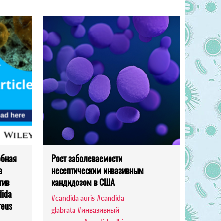
обная
Рост заболеваемости
в
несептическим инвазивным
тив
кандидозом в США
dida
#candida auris
#candida
reus
glabrata
#инвазивный