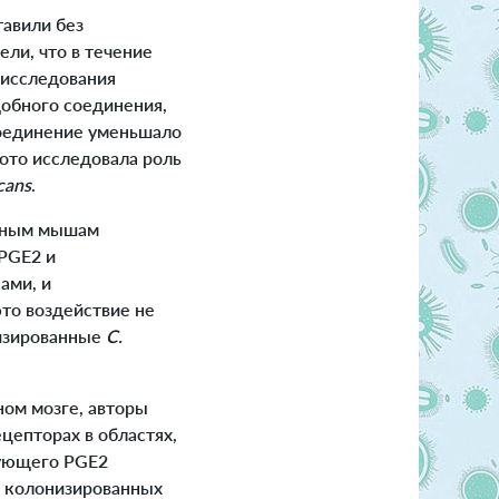
тавили без
ели, что в течение
 исследования
добного соединения,
соединение уменьшало
ото исследовала роль
icans
.
анным мышам
 PGE2 и
ами, и
то воздействие не
низированные
C.
ном мозге, авторы
цепторах в областях,
рующего PGE2
, колонизированных