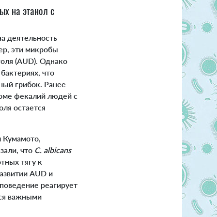
ых на этанол с
а деятельность
ер, эти микробы
голя (AUD). Однако
бактериях, что
ный грибок. Ранее
иоме фекалий людей с
оля остается
л Кумамото,
зали, что
C. albicans
тных тягу к
развитии AUD и
 поведение реагирует
тся важными