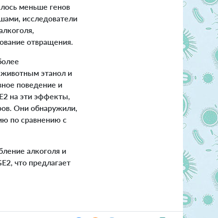
алось меньше генов
шами, исследователи
алкоголя,
рование отвращения.
более
 животным этанол и
вное поведение и
E2 на эти эффекты,
ров. Они обнаружили,
ю по сравнению с
бление алкоголя и
E2, что предлагает