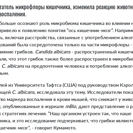
итатель микрофлоры кишечника, изменила реакцию животн
воспаления.
ольше осознают роль микробиома кишечника во влиянии н
 привело к появлению понятия “ось кишечник-мозг”. Наприм
ь, включая расстройства, связанные с употреблением алко
ований была сосредоточена только на части микрофлоры - 
лияние грибков.
Candida albicans
- распространенный кишеч
али, что этот грибок также более распространен в микроб
е
C. albicans
на предпочтения человека и потребление алког
ным.
ей из Университета Тафтса (США) под руководством Кэро
ающей
C. albicans
, исследовала эту тему. Исследователи пока
во маркера воспаления в крови мышей, что снижает у живо
ы
, опубликованные в журнале
mBio
, дают представление о 
стратегиях лечения. “Наш организм устроен так, что наше
ника, и это исследование подчеркивает, что грибки являю
ечник-мозг”, - говорит Кумамото.