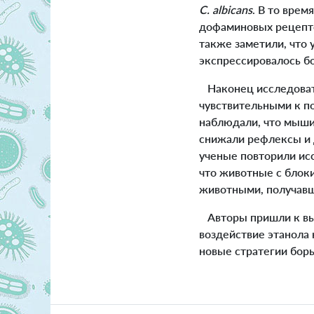
C. albicans
. В то вре
дофаминовых рецепто
также заметили, что
экспрессировалось б
Наконец исследоват
чувствительными к п
наблюдали, что мыш
снижали рефлексы и 
ученые повторили ис
что животные с блок
животными, получавш
Авторы пришли к вы
воздействие этанола
новые стратегии бор