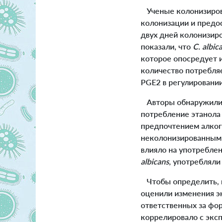
Ученые колонизиро
колонизации и предос
двух дней колонизир
показали, что
C. albic
которое опосредует 
количество потребля
PGE2 в регулировани
Авторы обнаружили,
потребление этанола
предпочтением алког
неколонизированным 
влияло на употребле
albicans
, употребляли
Чтобы определить, к
оценили изменения э
ответственных за фо
коррелировало с экс