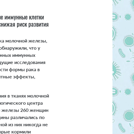
ые иммунные клетки
снижая риск развития
ака молочной железы,
обнаружили, что у
анных иммунных
ыдущие исследования
ости формы рака в
щитные эффекты,
ния в тканях молочной
логического центра
й железы 260 женщин
щины различались по
ной из них никогда не
торые кормили