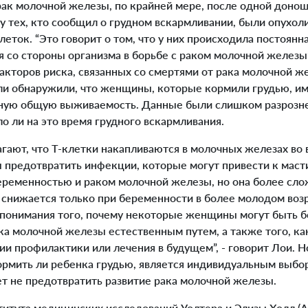
ак молочной железы, по крайней мере, после одной доно
у тех, кто сообщил о грудном вскармливании, были опухол
еток. “Это говорит о том, что у них происходила постоянн
я со стороны организма в борьбе с раком молочной железы”,
акторов риска, связанных со смертями от рака молочной же
ели обнаружили, что женщины, которые кормили грудью, и
ную общую выживаемость. Данные были слишком разрозн
ло ли на это время грудного вскармливания.
ают, что Т-клетки накапливаются в молочных железах во 
ы предотвратить инфекции, которые могут привести к маст
еременностью и раком молочной железы, но она более сло
 снижается только при беременности в более молодом возр
 понимания того, почему некоторые женщины могут быть 
ка молочной железы естественным путем, а также того, ка
ии профилактики или лечения в будущем”, - говорит Лои. Н
ормить ли ребенка грудью, является индивидуальным выбор
ет не предотвратить развитие рака молочной железы.
итута медицинских исследований Уолтера и Элизы Холл (Ав