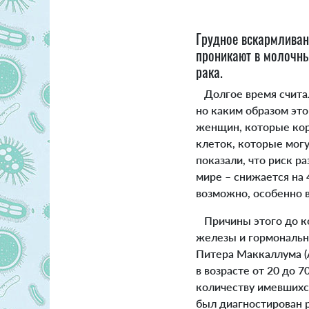
Грудное вскармливан
проникают в молочны
рака.
Долгое время считал
но каким образом это
женщин, которые кор
клеток, которые мог
показали, что риск р
мире – снижается на
возможно, особенно
Причины этого до кон
железы и гормональн
Питера Маккаллума (А
в возрасте от 20 до 
количеству имевшихся
был диагностирован 