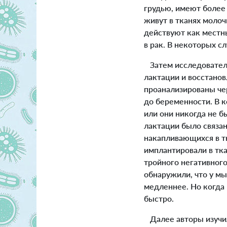
грудью, имеют более
живут в тканях молоч
действуют как местн
в рак. В некоторых сл
Затем исследователи
лактации и восстано
проанализированы че
до беременности. В 
или они никогда не 
лактации было связа
накапливающихся в т
имплантировали в тк
тройного негативного
обнаружили, что у мы
медленнее. Но когда 
быстро.
Далее авторы изучил