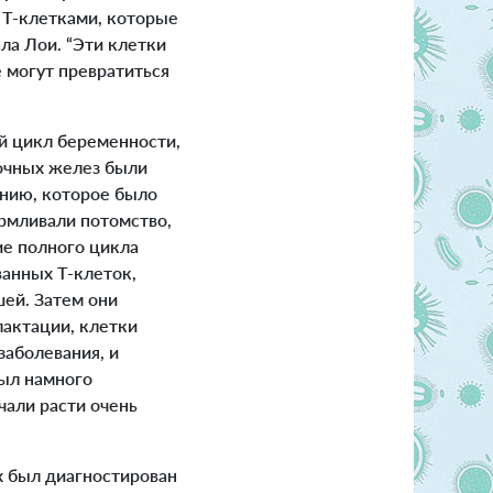
 Т-клетками, которые
ла Лои. “Эти клетки
 могут превратиться
й цикл беременности,
лочных желез были
янию, которое было
рмливали потомство,
ие полного цикла
анных Т-клеток,
ей. Затем они
актации, клетки
заболевания, и
был намного
чали расти очень
 был диагностирован