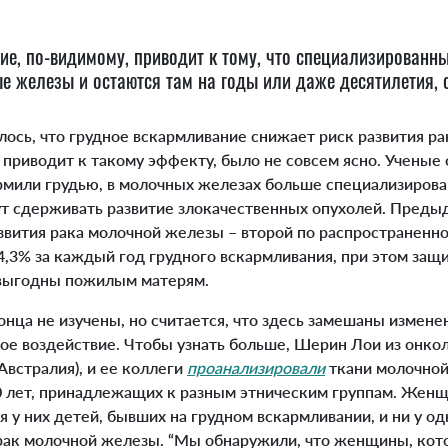
ие, по-видимому, приводит к тому, что специализированн
е железы и остаются там на годы или даже десятилетия, 
ось, что грудное вскармливание снижает риск развития р
 приводит к такому эффекту, было не совсем ясно. Ученые 
мили грудью, в молочных железах больше специализиров
ут сдерживать развитие злокачественных опухолей. Пред
азвития рака молочной железы – второй по распространенн
 4,3% за каждый год грудного вскармливания, при этом за
 выгодны пожилым матерям.
ца не изучены, но считается, что здесь замешаны измене
ое воздействие. Чтобы узнать больше, Шерин Лои из онко
встралия), и ее коллеги
проанализировали
ткани молочно
70 лет, принадлежащих к разным этническим группам. Жен
 у них детей, бывших на грудном вскармливании, и ни у од
рак молочной железы. “Мы обнаружили, что женщины, ко