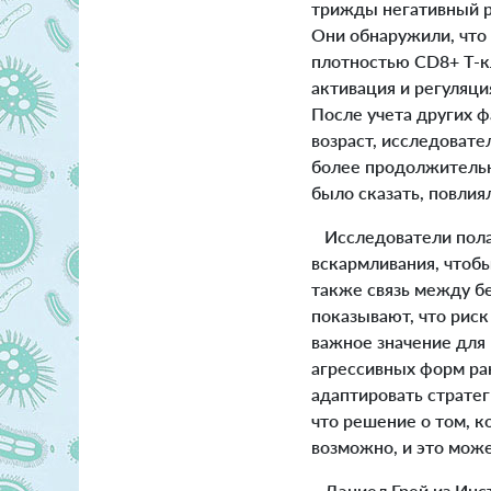
трижды негативный р
Они обнаружили, что 
плотностью CD8+ Т-кл
активация и регуляци
После учета других ф
возраст, исследоват
более продолжитель
было сказать, повлия
Исследователи полаг
вскармливания, чтоб
также связь между б
показывают, что риск
важное значение для
агрессивных форм ра
адаптировать стратег
что решение о том, к
возможно, и это мож
Дэниел Грей из Инст