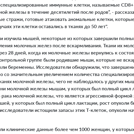
 специализированные иммунные клетки, называемые CD8+
ной железы в течение десятилетий после родов”, - рассказа
ые стражи, готовые атаковать аномальные клетки, которые
учаях эти клетки оставались в тканях до 50 лет".
 изучила мышей, некоторые из которых завершили полны
вления молочных желез после вскармливания. Ткани их мо
рез 28 дней, когда их молочные железы вернулись к состо
контрольной группе были родившие мыши, которые не вска
были беременны. Исследователи обнаружили, что завершен
но со значительным увеличением количества специализиров
канях молочной железы, чего не наблюдалось у других мыш
ани молочной железы мышам, у которых был полный цикл л
 рака молочной железы, что является агрессивной формой 
шей, у которых был полный цикл лактации, рост опухоли 
исследователи истощили запасы этих Т-клеток, опухоли на
и клинические данные более чем 1000 женщин, у которых