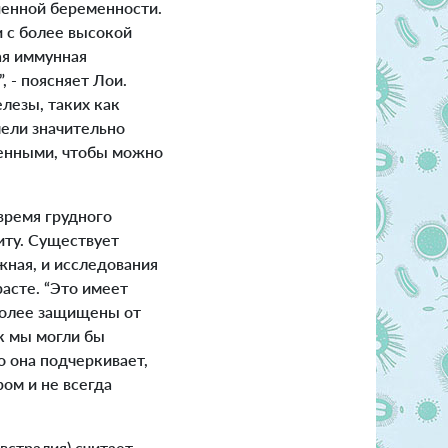
шенной беременности.
и с более высокой
ая иммунная
 - поясняет Лои.
лезы, таких как
мели значительно
енными, чтобы можно
время грудного
иту. Существует
жная, и исследования
асте. “Это имеет
более защищены от
к мы могли бы
о она подчеркивает,
ом и не всегда
стралия) считает,